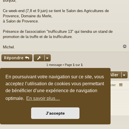
Bonjour,
s
s
a
Ce week-end (7,8 et 9 juin) se tient le Salon des Agricultures de
g
Provence, Domaine du Merle,
e
à Salon de Provence.
Présence de l'association "trufficulture 13" qui tiendra un stand de
promotion de la truffe et de la trufficulture.
Michel.
Répondre
t
1 message • Page
1
sur
1
Aller
En poursuivant votre navigation sur ce site, vous
acceptez l’utilisation de cookies vous permettant
Accueil du forum
Nous contacter
de bénéficier d’une expérience de navigation
Développé par
phpBB
® Forum Software © phpBB Limited
optimale.
En savoir plus…
Style par
Arty
&
halilesen
Traduction française officielle
©
Qiaeru
Confidentialité
|
Conditions
J’accepte