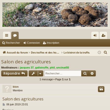
ac
or
on
ns
Rechercher
Connexion
Inscription
co
u
ne
cri
R
Accueil du forum
Des truffes et des hommes.
Le bistrot de la truffe.
ur
m
xi
pti
e
Salon des agricultures
c
ci
s
on
on
Modérateurs :
jacques 37
,
galistruffe
,
phil
,
uncinat55
h
s
Rechercher
Recherch
Répondre
e
1 message • Page
1
sur
1
r
c
bion
h
Membre
e
Salon des agricultures
r
M
06 juin 2019 23:01
e