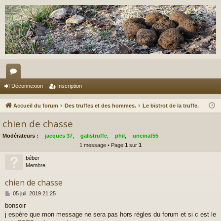
or
Déconnexion
Inscription
u
Accueil du forum
Des truffes et des hommes.
Le bistrot de la truffe.
m
chien de chasse
s
Modérateurs :
jacques 37
,
galistruffe
,
phil
,
uncinat55
1 message • Page
1
sur
1
béber
Membre
chien de chasse
M
05 juil. 2019 21:25
e
bonsoir
s
j espère que mon message ne sera pas hors règles du forum et si c est le
s