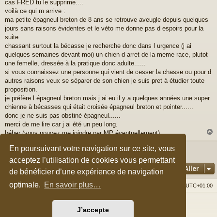
a
cas FRED tu le supprime....
g
voilà ce qui m arrive :
e
ma petite épagneul breton de 8 ans se retrouve aveugle depuis quelques
jours sans raisons évidentes et le véto me donne pas d espoirs pour la
suite.
chassant surtout la bécasse je recherche donc dans l urgence (j ai
quelques semaines devant moi) un chien d arret de la meme race, plutot
une femelle, dressée à la pratique donc adulte......
si vous connaissez une personne qui vient de cesser la chasse ou pour d
autres raisons veux se séparer de son chien je suis pret à étudier toute
proposition.
je préfère l épagneul breton mais j ai eu il y a quelques années une super
chienne à bécasses qui était croisée épagneul breton et pointer......
donc je ne suis pas obstiné épagneul......
merci de me lire car j ai été un peu long.
béber (vous pouvez me joindre par MP éventuellement)
En poursuivant votre navigation sur ce site, vous
1 message • Page
1
sur
1
t
acceptez l’utilisation de cookies vous permettant
Aller
de bénéficier d’une expérience de navigation
optimale.
En savoir plus…
Accueil du forum
Nous contacter
Fuseau horaire sur
UTC+01:00
Développé par
phpBB
® Forum Software © phpBB Limited
J’accepte
Style par
Arty
&
halilesen