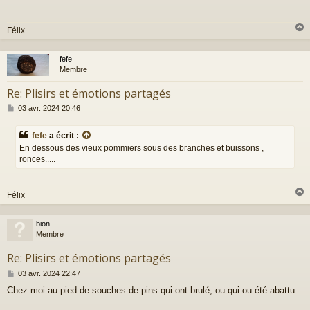
s
a
g
Félix
e
fefe
t
Membre
Re: Plisirs et émotions partagés
M
03 avr. 2024 20:46
e
s
fefe
a écrit :
s
En dessous des vieux pommiers sous des branches et buissons ,
a
ronces.....
g
e
Félix
bion
t
Membre
Re: Plisirs et émotions partagés
M
03 avr. 2024 22:47
e
Chez moi au pied de souches de pins qui ont brulé, ou qui ou été abattu.
s
s