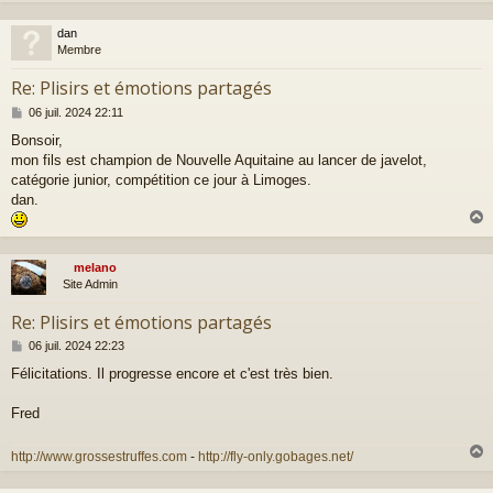
a
g
e
dan
t
Membre
Re: Plisirs et émotions partagés
M
06 juil. 2024 22:11
e
Bonsoir,
s
mon fils est champion de Nouvelle Aquitaine au lancer de javelot,
s
a
catégorie junior, compétition ce jour à Limoges.
g
dan.
e
melano
t
Site Admin
Re: Plisirs et émotions partagés
M
06 juil. 2024 22:23
e
Félicitations. Il progresse encore et c'est très bien.
s
s
a
Fred
g
e
http://www.grossestruffes.com
-
http://fly-only.gobages.net/