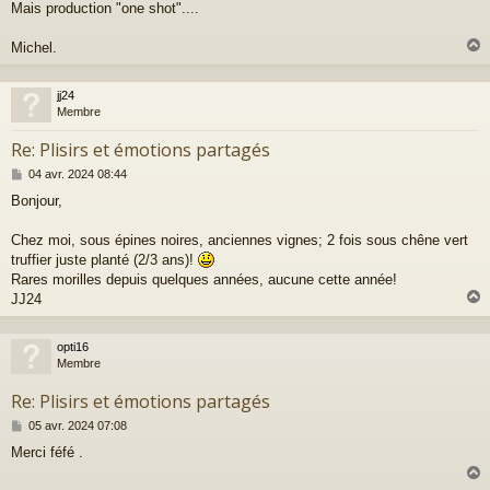
a
Mais production "one shot"....
g
e
Michel.
jj24
t
Membre
Re: Plisirs et émotions partagés
M
04 avr. 2024 08:44
e
Bonjour,
s
s
a
Chez moi, sous épines noires, anciennes vignes; 2 fois sous chêne vert
g
truffier juste planté (2/3 ans)!
e
Rares morilles depuis quelques années, aucune cette année!
JJ24
opti16
t
Membre
Re: Plisirs et émotions partagés
M
05 avr. 2024 07:08
e
Merci féfé .
s
s