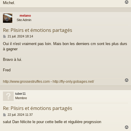
e
Michel.
melano
t
Site Admin
Re: Plisirs et émotions partagés
M
21 juil. 2024 18:14
e
Oui il n'est vraiment pas loin. Mais bon les derniers cm sont les plus durs
s
à gagner
s
a
g
Bravo à lui.
e
Fred
http://www.grossestruffes.com
-
http://fly-only.gobages.net/
tuber11
t
Membre
Re: Plisirs et émotions partagés
M
22 juil. 2024 11:37
e
salut Dan félicite le pour cette belle et régulière progrssion
s
s