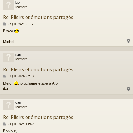
bion
t
Membre
Re: Plisirs et émotions partagés
M
07 juil. 2024 01:17
e
Bravo
s
s
a
Michel.
g
e
dan
t
Membre
Re: Plisirs et émotions partagés
M
07 juil. 2024 22:13
e
Merci
, prochaine étape à Albi
s
dan
s
a
g
e
dan
t
Membre
Re: Plisirs et émotions partagés
M
21 juil. 2024 14:52
e
Bonjour,
s