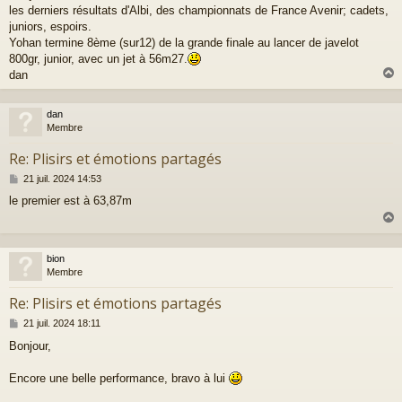
les derniers résultats d'Albi, des championnats de France Avenir; cadets,
s
a
juniors, espoirs.
g
Yohan termine 8ème (sur12) de la grande finale au lancer de javelot
e
800gr, junior, avec un jet à 56m27.
dan
dan
t
Membre
Re: Plisirs et émotions partagés
M
21 juil. 2024 14:53
e
le premier est à 63,87m
s
s
a
g
e
bion
t
Membre
Re: Plisirs et émotions partagés
M
21 juil. 2024 18:11
e
Bonjour,
s
s
a
Encore une belle performance, bravo à lui
g