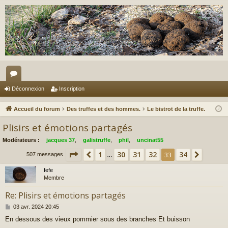
or
Déconnexion
Inscription
u
Accueil du forum
Des truffes et des hommes.
Le bistrot de la truffe.
m
Plisirs et émotions partagés
s
Modérateurs :
jacques 37
,
galistruffe
,
phil
,
uncinat55
Page
33
sur
34
1
30
31
32
34
Précédent
33
Suivan
507 messages
…
fefe
Membre
Re: Plisirs et émotions partagés
M
03 avr. 2024 20:45
e
En dessous des vieux pommier sous des branches Et buisson
s