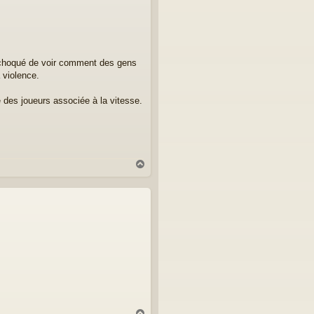
t
s choqué de voir comment des gens
a violence.
 des joueurs associée à la vitesse.
H
a
u
t
H