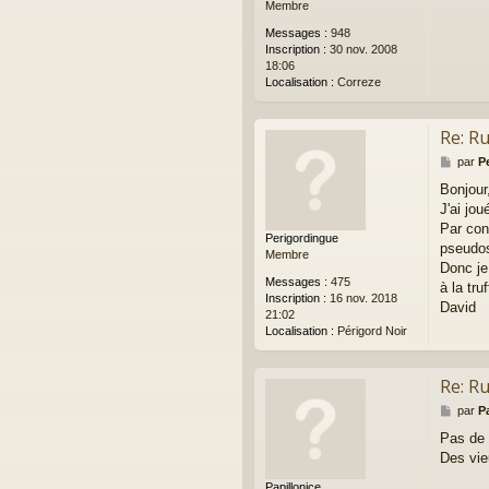
Membre
Messages :
948
Inscription :
30 nov. 2008
18:06
Localisation :
Correze
Re: R
M
par
P
e
Bonjour
s
J'ai jo
s
a
Par con
Perigordingue
g
pseudos 
Membre
e
Donc je
Messages :
475
à la truf
Inscription :
16 nov. 2018
David
21:02
Localisation :
Périgord Noir
Re: R
M
par
P
e
Pas de 
s
Des vie
s
a
Papillonice