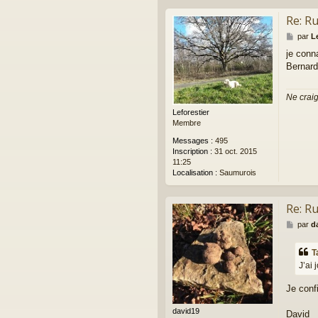
Re: R
M
par
L
e
je conn
s
Bernard
s
a
g
Ne craig
e
Leforestier
Membre
Messages :
495
Inscription :
31 oct. 2015
11:25
Localisation :
Saumurois
Re: R
M
par
d
e
s
T
s
J’ai 
a
g
Je con
e
david19
David