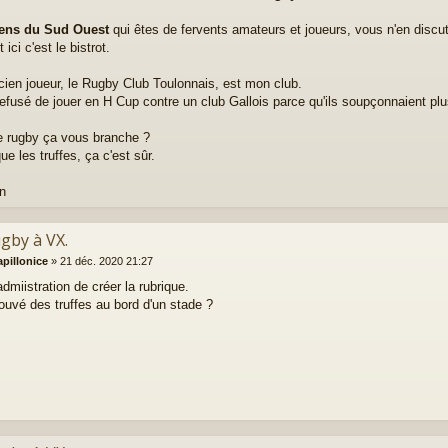
ens du Sud Ouest
qui êtes de fervents amateurs et joueurs, vous n'en discu
 ici c'est le bistrot.
cien joueur, le Rugby Club Toulonnais, est mon club.
 refusé de jouer en H Cup contre un club Gallois parce qu'ils soupçonnaient plu
le rugby ça vous branche ?
e les truffes, ça c'est sûr.
an
ugby à VX.
apillonice
»
21 déc. 2020 21:27
admiistration de créer la rubrique.
rouvé des truffes au bord d'un stade ?