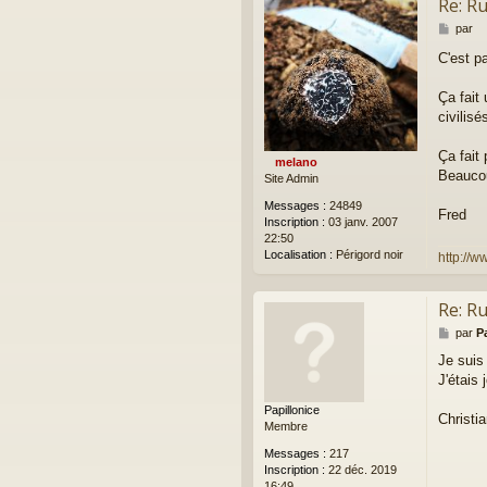
Re: R
M
par
e
C'est p
s
s
a
Ça fait
g
civilisé
e
Ça fait
melano
Beaucou
Site Admin
Messages :
24849
Fred
Inscription :
03 janv. 2007
22:50
Localisation :
Périgord noir
http://w
Re: R
M
par
P
e
Je suis
s
J'étais
s
a
Papillonice
g
Christi
Membre
e
Messages :
217
Inscription :
22 déc. 2019
16:49