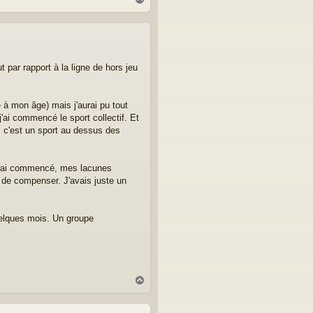
a
u
t
 par rapport à la ligne de hors jeu
e à mon âge) mais j'aurai pu tout
ai commencé le sport collectif. Et
, c'est un sport au dessus des
j'ai commencé, mes lacunes
 de compenser. J'avais juste un
uelques mois. Un groupe
H
a
u