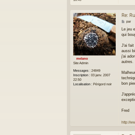
Re: R
M
par
e
Le jeu 
s
qui bou
s
a
g
J'ai fa
e
aussi b
j'ai ad
melano
autres.
Site Admin
Messages :
24849
Malheur
Inscription :
03 janv. 2007
techniq
22:50
bon pie
Localisation :
Périgord noir
J'appré
excepti
Fred
http://w