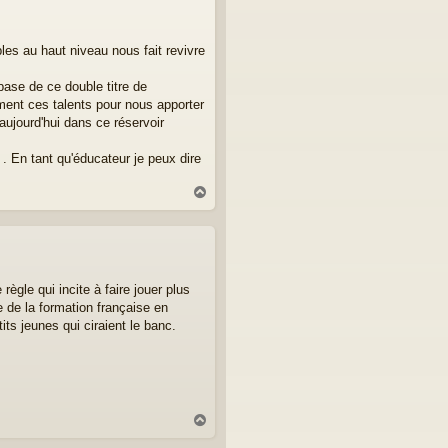
t
es au haut niveau nous fait revivre
base de ce double titre de
vement ces talents pour nous apporter
 aujourd'hui dans ce réservoir
 . En tant qu'éducateur je peux dire
H
a
u
t
ègle qui incite à faire jouer plus
ue de la formation française en
its jeunes qui ciraient le banc.
H
a