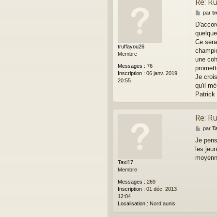
Re: R
M
par
t
e
D'accor
s
quelque
s
a
Ce sera
truffayou26
g
champion
Membre
e
une cohé
Messages :
76
promett
Inscription :
06 janv. 2019
Je croi
20:55
qu'il mé
Patrick
Re: R
M
par
T
e
Je pens
s
les jeun
s
a
moyenne 
Taxi17
g
Membre
e
Messages :
269
Inscription :
01 déc. 2013
12:04
Localisation :
Nord aunis