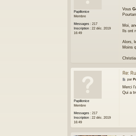
s
a
Vous
G
Papillonice
g
Pourtant
Membre
e
Messages :
217
Moi, an
Inscription :
22 déc. 2019
Ils ont
16:49
Alors, 
Moins qu
Christi
Re: R
M
par
P
e
Merci l'
s
Qui a t
s
a
Papillonice
g
Membre
e
Messages :
217
Inscription :
22 déc. 2019
16:49