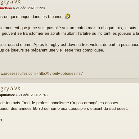
ugby à VX.
melano
»
21 déc. 2020 21:28
as ce qui manque dans les tribunes.
 un moment que je ne suis pas allé voir un match mais à chaque fois, je sui
s peuvent se transformer en abruti insultant l'arbitre ou incitant les joueurs à l
 peur quand même. Après le rugby est devenu très violent de part la puissance
p de joueurs se préparent une vieillesse très compliquée.
ww.grossestruffes.com
-
http://fly-only.gobages.net/
ugby à VX.
apillonice
»
21 déc. 2020 21:48
 de ton avis Fred, le professionnalisme n'a pas arrangé les choses.
 joueur des années 60-70 de nombreux coéquipiers étaient du sud ouest.
an