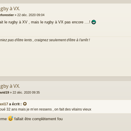
ugby à VX.
eforestier
»
22 déc. 2020 09:04
ait le rugby à XV , mais le rugby à VX pas encore ....!
niez pas d'être lents , craignez seulement d'être à l'arrêt !
ugby à VX.
avid19
»
22 déc. 2020 09:35
axi17
a écrit :
joué 32 ans mais je m’en ressens , on fait des vilains vieux
firme
fallait être complètement fou