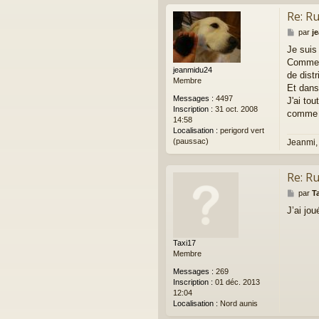
Re: R
M
par
j
e
Je suis
s
Comme F
s
jeanmidu24
a
de distr
Membre
g
Et dans 
e
Messages :
4497
J'ai to
Inscription :
31 oct. 2008
comme b
14:58
Localisation :
perigord vert
(paussac)
Jeanmi,
Re: R
M
par
T
e
J’ai jo
s
s
a
Taxi17
g
Membre
e
Messages :
269
Inscription :
01 déc. 2013
12:04
Localisation :
Nord aunis