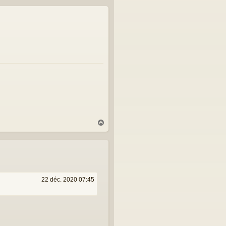
u
t
H
a
u
t
22 déc. 2020 07:45