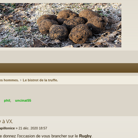
des hommes.
Le bistrot de la truffe.
,
phil
,
uncinat55
 à VX.
apillonice
»
21 déc. 2020 18:57
 donnez l'occasion de vous brancher sur le
Rugby
.