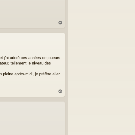
H
a
u
t
et j'ai adoré ces années de joueurs.
ateur, tellement le niveau des
pleine après-midi, je préfère aller
H
a
u
t