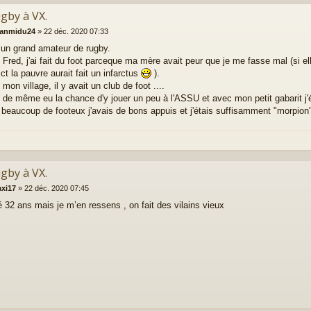
ugby à VX.
eanmidu24
»
22 déc. 2020 07:33
 un grand amateur de rugby.
red, j'ai fait du foot parceque ma mère avait peur que je me fasse mal (si el
ict la pauvre aurait fait un infarctus
).
mon village, il y avait un club de foot ....
ut de même eu la chance d'y jouer un peu à l'ASSU et avec mon petit gabarit j'
eaucoup de footeux j'avais de bons appuis et j'étais suffisamment "morpion"
ugby à VX.
axi17
»
22 déc. 2020 07:45
ué 32 ans mais je m’en ressens , on fait des vilains vieux