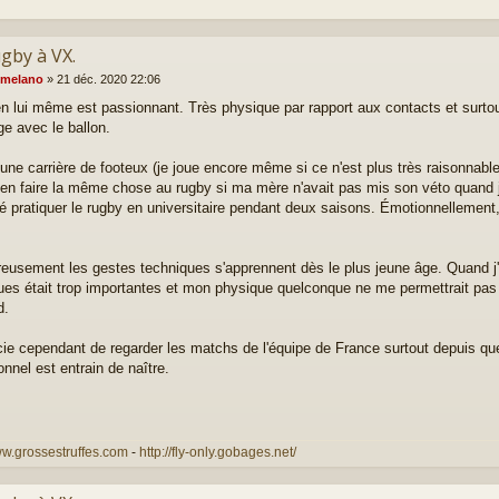
ugby à VX.
melano
»
21 déc. 2020 22:06
en lui même est passionnant. Très physique par rapport aux contacts et surtout
ge avec le ballon.
it une carrière de footeux (je joue encore même si ce n'est plus très raisonnabl
ien faire la même chose au rugby si ma mère n'avait pas mis son véto quand j'
oré pratiquer le rugby en universitaire pendant deux saisons. Émotionnellement
eusement les gestes techniques s'apprennent dès le plus jeune âge. Quand 
ues était trop importantes et mon physique quelconque ne me permettrait pas
d.
cie cependant de regarder les matchs de l'équipe de France surtout depuis q
onnel est entrain de naître.
ww.grossestruffes.com
-
http://fly-only.gobages.net/