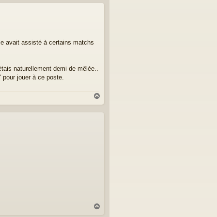
u
t
le avait assisté à certains matchs
étais naturellement demi de mêlée..
 pour jouer à ce poste.
H
a
u
t
H
a