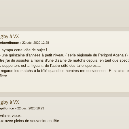
ugby à VX.
erigordingue
»
22 déc. 2020 12:28
, sympa cette idée de sujet !
ué une quinzaine d'années à petit niveau ( série régionale du Périgord Agenais) 
tre j'ai dû assister à moins d'une dizaine de matchs depuis, en tant que spect
supporters est affligeant, de l'autre côté des tallenqueres....
 regarde les matchs à la télé quand les horaires me conviennent. Et si c'est en 
fiere.....
ugby à VX.
apillonice
»
22 déc. 2020 18:23
vilains vieux.
ux avec pleins de souvenirs en tête.