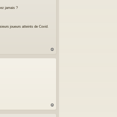
tez jamais ?
sieurs joueurs atteints de Covid.
H
a
u
t
H
a
u