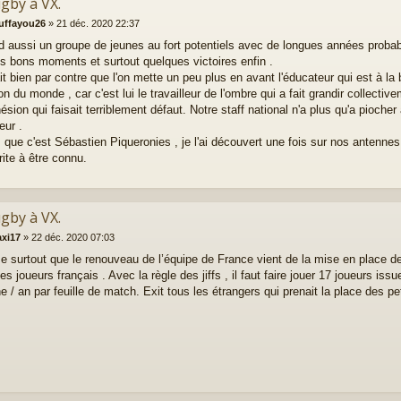
ugby à VX.
ruffayou26
»
21 déc. 2020 22:37
d aussi un groupe de jeunes au fort potentiels avec de longues années probabl
s bons moments et surtout quelques victoires enfin .
it bien par contre que l'on mette un peu plus en avant l'éducateur qui est à la 
 du monde , car c'est lui le travailleur de l'ombre qui a fait grandir collecti
sion qui faisait terriblement défaut. Notre staff national n'a plus qu'a piocher
eur .
s que c'est Sébastien Piqueronies , je l'ai découvert une fois sur nos antennes
rite à être connu.
ugby à VX.
axi17
»
22 déc. 2020 07:03
e surtout que le renouveau de l’équipe de France vient de la mise en place de r
es joueurs français . Avec la règle des jiffs , il faut faire jouer 17 joueurs iss
/ an par feuille de match. Exit tous les étrangers qui prenait la place des pet