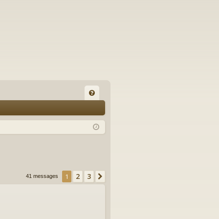
FA
Q
2
3
1
Suivant
41 messages