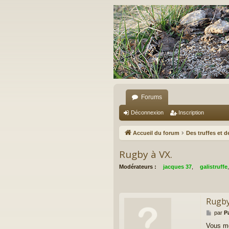
Forums
Déconnexion
Inscription
Accueil du forum
Des truffes et 
Rugby à VX.
Modérateurs :
jacques 37
,
galistruffe
Rugby
M
par
P
e
Vous me
s