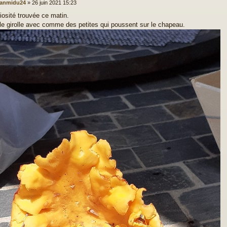
eanmidu24
»
26 juin 2021 15:23
iosité trouvée ce matin.
le girolle avec comme des petites qui poussent sur le chapeau.