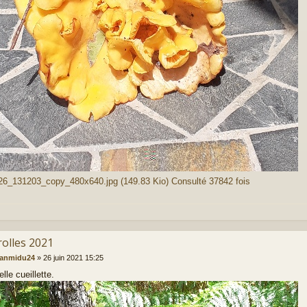
6_131203_copy_480x640.jpg (149.83 Kio) Consulté 37842 fois
rolles 2021
eanmidu24
»
26 juin 2021 15:25
lle cueillette.