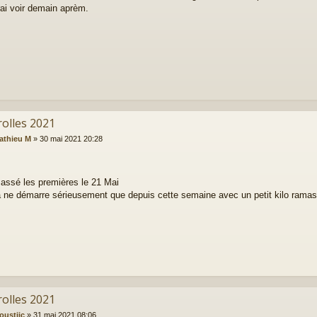
irai voir demain aprèm.
rolles 2021
athieu M
»
30 mai 2021 20:28
massé les premières le 21 Mai
 ne démarre sérieusement que depuis cette semaine avec un petit kilo ramas
rolles 2021
oustiic
»
31 mai 2021 08:06