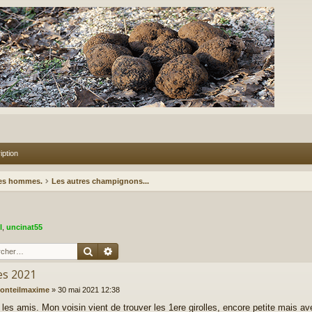
iption
des hommes.
Les autres champignons...
l
,
uncinat55
Rechercher
Recherche avancée
es 2021
onteilmaxime
»
30 mai 2021 12:38
les amis. Mon voisin vient de trouver les 1ere girolles, encore petite mais ave