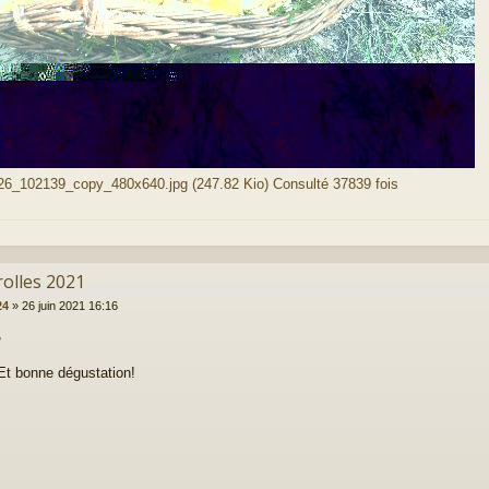
6_102139_copy_480x640.jpg (247.82 Kio) Consulté 37839 fois
rolles 2021
24
»
26 juin 2021 16:16
,
Et bonne dégustation!