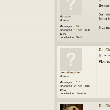
e
Bonjour
s
s
a
Samedi d
Moustiic
g
feront l
Membre
e
Messages :
126
Il va m
Inscription :
18 déc. 2020
11:09
Localisation :
Gard
Re: Gi
M
par
m
e
Plein po
s
s
a
monteilmaxime
g
Membre
e
Messages :
1613
Inscription :
23 déc. 2015
10:10
Localisation :
charente
Re: Gi