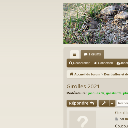
Forums
ac
Rechercher
Connexion
Inscr
co
Accueil du forum
Des truffes et 
ur
Girolles 2021
ci
Modérateurs :
jacques 37
,
galistruffe
,
phi
s
Répondre
Giroll
M
par
m
e
Coucou 
s