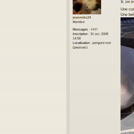
M
par
j
e
Une cur
s
Une bel
s
jeanmidu24
a
Membre
g
e
Messages :
4497
Inscription :
31 oct. 2008
14:58
Localisation :
perigord vert
(paussac)