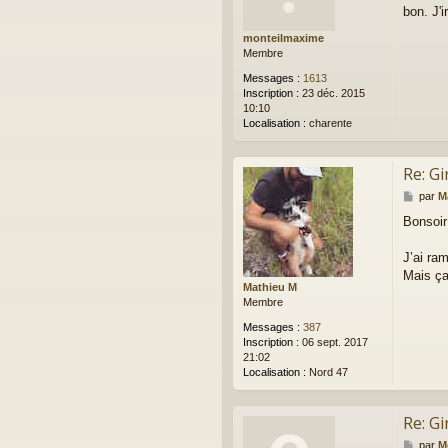
bon. J'
s
a
monteilmaxime
g
Membre
e
Messages :
1613
Inscription :
23 déc. 2015
10:10
Localisation :
charente
Re: Gi
M
par
M
e
Bonsoir
s
s
a
J’ai ra
g
Mais ça
e
Mathieu M
Membre
Messages :
387
Inscription :
06 sept. 2017
21:02
Localisation :
Nord 47
Re: Gi
M
par
M