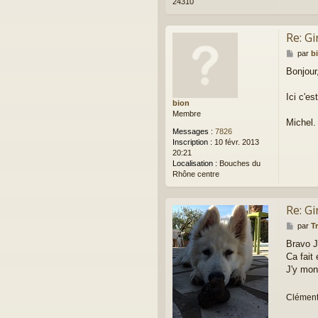
24310
Re: Gi
M
par
b
e
Bonjour
s
s
a
Ici c'es
bion
g
Membre
e
Michel.
Messages :
7826
Inscription :
10 févr. 2013
20:21
Localisation :
Bouches du
Rhône centre
Re: Gi
M
par
T
e
Bravo 
s
Ca fait 
s
a
J'y mon
g
e
Clémen