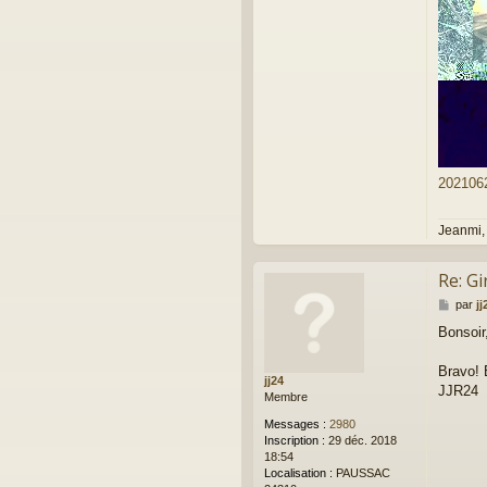
2021062
Jeanmi,
Re: Gi
M
par
jj
e
Bonsoir
s
s
a
Bravo! 
jj24
g
JJR24
Membre
e
Messages :
2980
Inscription :
29 déc. 2018
18:54
Localisation :
PAUSSAC