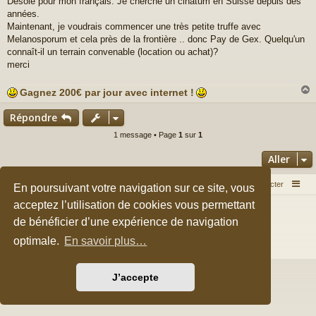
Désolé pour mon français. Je cherche un cinatum en Suisse depuis des
s
années.
s
a
Maintenant, je voudrais commencer une très petite truffe avec
g
Melanosporum et cela près de la frontière .. donc Pay de Gex. Quelqu'un
e
connaît-il un terrain convenable (location ou achat)?
merci
Gagnez 200€ par jour avec internet !
Répondre
t
1 message • Page
1
sur
1
Aller
Accueil du forum
Nous contacter
En poursuivant votre navigation sur ce site, vous
acceptez l’utilisation de cookies vous permettant
Développé par
phpBB
® Forum Software © phpBB Limited
Style par
Arty
&
halilesen
de bénéficier d’une expérience de navigation
Traduction française officielle
©
Qiaeru
optimale.
En savoir plus…
Confidentialité
|
Conditions
J’accepte