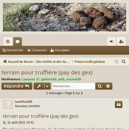
ac
or
on
ns
Rechercher
Connexion
Inscription
co
u
ne
cri
R
Accueil du forum
Des truffes et des hommes.
Forum truffe général.
ur
m
xi
pti
e
terrain pour truffière (pay des gex)
c
ci
s
on
on
Modérateurs :
jacques 37
,
galistruffe
,
phil
,
uncinat55
h
s
Rechercher
Recherch
Répondre
e
1 message • Page
1
sur
1
r
c
lamiffes645
h
Nouveau membre
e
terrain pour truffière (pay des gex)
r
M
11 août 2021 19:31
e