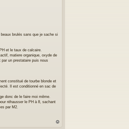
de beaux brulés sans que je sache si
PH et le taux de calcaire.
 actif, matiere organique, oxyde de
 par un prestataire puis nous
ement constitué de tourbe blonde et
fecté. Il est conditionné en sac de
sage donc de le faire moi même.
 pour réhausser le PH à 8, sachant
mes par M2.
H
a