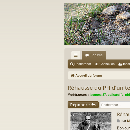
Forums
ac
Rechercher
Connexion
Inscr
co
Accueil du forum
ur
Réhausse du PH d'un ter
ci
Modérateurs :
jacques 37
,
galistruffe
,
phi
s
Répondre
Réhaus
M
par
M
e
Bonjour
s