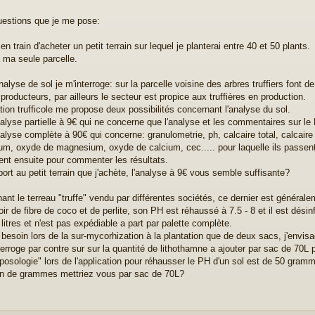
estions que je me pose:
en train d'acheter un petit terrain sur lequel je planterai entre 40 et 50 plants.
 ma seule parcelle.
nalyse de sol je m'interroge: sur la parcelle voisine des arbres truffiers font 
 producteurs, par ailleurs le secteur est propice aux truffières en production.
tion trufficole me propose deux possibilités concernant l'analyse du sol.
alyse partielle à 9€ qui ne concerne que l'analyse et les commentaires sur le 
alyse complète à 90€ qui concerne: granulometrie, ph, calcaire total, calcaire
um, oxyde de magnesium, oxyde de calcium, cec..... pour laquelle ils passent
ent ensuite pour commenter les résultats.
port au petit terrain que j'achète, l'analyse à 9€ vous semble suffisante?
ant le terreau "truffe" vendu par différentes sociétés, ce dernier est général
ir de fibre de coco et de perlite, son PH est réhaussé à 7.5 - 8 et il est désin
litres et n'est pas expédiable a part par palette complète.
 besoin lors de la sur-mycorhization à la plantation que de deux sacs, j'envi
terroge par contre sur sur la quantité de lithothamne a ajouter par sac de 70L
"posologie" lors de l'application pour réhausser le PH d'un sol est de 50 gram
 de grammes mettriez vous par sac de 70L?