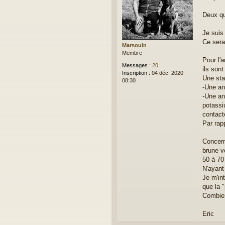
s
a
Deux qu
g
e
Je suis 
Ce sera
Marsouin
Membre
Pour l'a
Messages :
20
ils sont
Inscription :
04 déc. 2020
Une sta
08:30
-Une an
-Une an
potassi
contact
Par rap
Concern
brune vo
50 à 70 
N'ayant
Je m'in
que la 
Combien
Eric