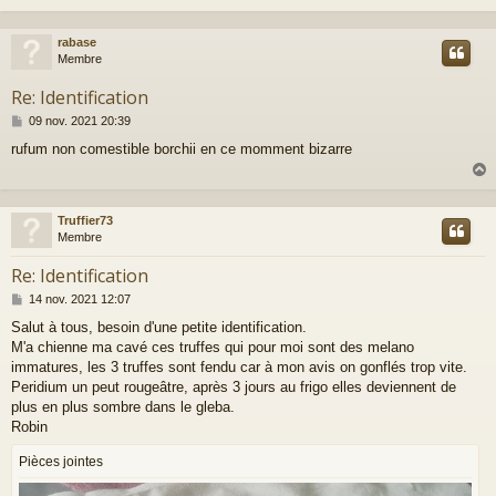
a
g
e
rabase
t
Membre
Re: Identification
M
09 nov. 2021 20:39
e
rufum non comestible borchii en ce momment bizarre
s
s
a
g
e
Truffier73
t
Membre
Re: Identification
M
14 nov. 2021 12:07
e
Salut à tous, besoin d'une petite identification.
s
M'a chienne ma cavé ces truffes qui pour moi sont des melano
s
a
immatures, les 3 truffes sont fendu car à mon avis on gonflés trop vite.
g
Peridium un peut rougeâtre, après 3 jours au frigo elles deviennent de
e
plus en plus sombre dans le gleba.
Robin
Pièces jointes