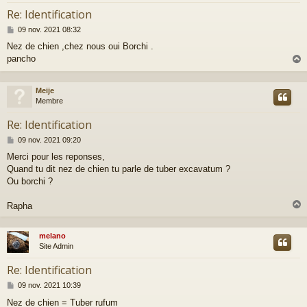
Re: Identification
M
09 nov. 2021 08:32
e
Nez de chien ,chez nous oui Borchi .
s
pancho
s
a
g
e
Meije
t
Membre
Re: Identification
M
09 nov. 2021 09:20
e
Merci pour les reponses,
s
Quand tu dit nez de chien tu parle de tuber excavatum ?
s
a
Ou borchi ?
g
e
Rapha
melano
t
Site Admin
Re: Identification
M
09 nov. 2021 10:39
e
Nez de chien = Tuber rufum
s