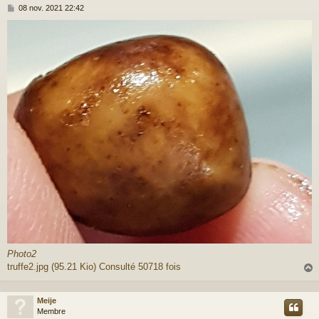
M
08 nov. 2021 22:42
e
s
s
a
g
e
Photo2
truffe2.jpg (95.21 Kio) Consulté 50718 fois
Meije
t
Membre