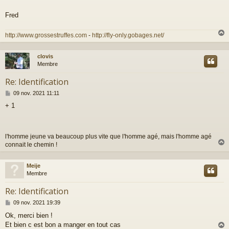
s
a
Fred
g
e
http://www.grossestruffes.com
-
http://fly-only.gobages.net/
clovis
t
Membre
Re: Identification
M
09 nov. 2021 11:11
e
+ 1
s
s
a
g
l'homme jeune va beaucoup plus vite que l'homme agé, mais l'homme agé
e
connait le chemin !
Meije
t
Membre
Re: Identification
M
09 nov. 2021 19:39
e
Ok, merci bien !
s
Et bien c est bon a manger en tout cas
s