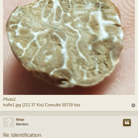
g
e
Photo1
truffe1.jpg (212.37 Kio) Consulté 50719 fois
Meije
t
Membre
Re: Identification