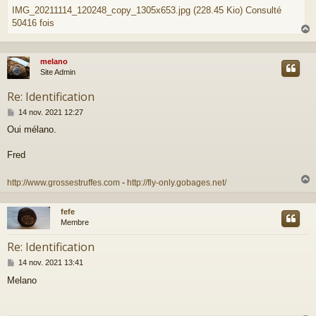
IMG_20211114_120248_copy_1305x653.jpg (228.45 Kio) Consulté
50416 fois
melano
t
Site Admin
Re: Identification
M
14 nov. 2021 12:27
e
Oui mélano.
s
s
a
Fred
g
e
http://www.grossestruffes.com
-
http://fly-only.gobages.net/
fefe
t
Membre
Re: Identification
M
14 nov. 2021 13:41
e
Melano
s
s
a
g