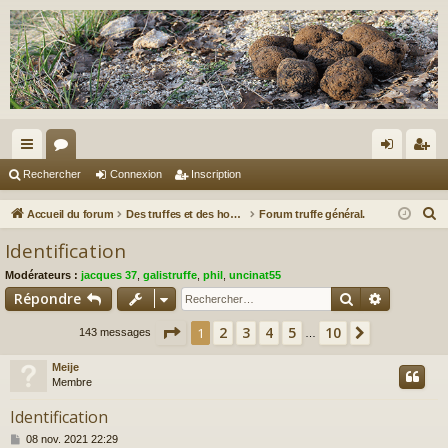
ac
or
on
ns
Rechercher
Connexion
Inscription
co
u
ne
cri
R
Accueil du forum
Des truffes et des hommes.
Forum truffe général.
ur
m
xi
pti
e
Identification
c
ci
s
on
on
Modérateurs :
jacques 37
,
galistruffe
,
phil
,
uncinat55
h
s
Rechercher
Recherch
Répondre
e
r
Page
1
sur
10
2
3
4
5
10
1
Suivant
143 messages
…
c
Meije
h
Membre
e
r
Identification
M
08 nov. 2021 22:29