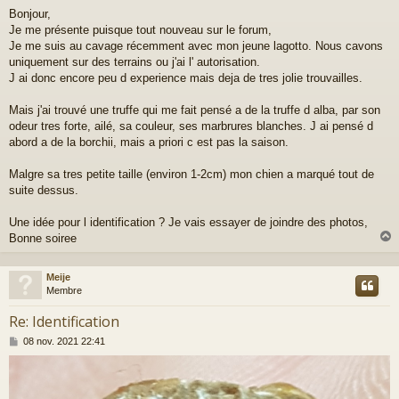
e
Bonjour,
s
Je me présente puisque tout nouveau sur le forum,
s
a
Je me suis au cavage récemment avec mon jeune lagotto. Nous cavons
g
uniquement sur des terrains ou j'ai l' autorisation.
e
J ai donc encore peu d experience mais deja de tres jolie trouvailles.
Mais j'ai trouvé une truffe qui me fait pensé a de la truffe d alba, par son
odeur tres forte, ailé, sa couleur, ses marbrures blanches. J ai pensé d
abord a de la borchii, mais a priori c est pas la saison.
Malgre sa tres petite taille (environ 1-2cm) mon chien a marqué tout de
suite dessus.
Une idée pour l identification ? Je vais essayer de joindre des photos,
Bonne soiree
Meije
t
Membre
Re: Identification
M
08 nov. 2021 22:41
e
s
s
a