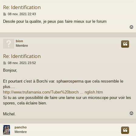
Re: Identification
M
08 nov. 2021 22:43
e
Desole pour la qualite, je peux pas faire mieux sur le forum
s
s
a
g
e
bion
t
Membre
Re: Identification
M
08 nov. 2021 23:52
e
Bonjour,
s
s
a
Et pourtant c'est à Borchi var. sphaerosperma que cela ressemble le
g
plus....
e
http://www.trufamania.com/Tuber%20borch ... nglish.htm
Si tu as une possibilité de faire une lame sur un microscope pour voir les
spores, cela éclaire bien.
Michel.
pancho
t
Membre