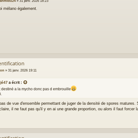
eanmidu24
»
31 janv. 2026 18:23
i mélano également.
entification
ion
»
31 janv. 2026 19:11
éjé47
a écrit :
t destiné a la mycho donc pas d embrouille
i.
a pas de vue d'ensemble permettant de juger de la densité de spores matures. S
laire, il ne faut pas qu'il y en ai une grande proportion, ou alors il faut forcer 