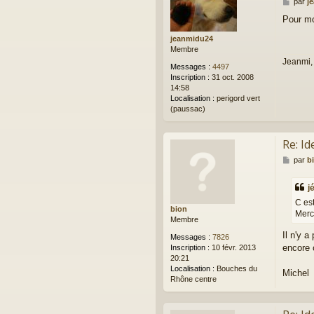
M
par
j
e
Pour mo
s
s
jeanmidu24
a
Membre
g
Jeanmi,
e
Messages :
4497
Inscription :
31 oct. 2008
14:58
Localisation :
perigord vert
(paussac)
Re: Id
M
par
b
e
s
j
s
a
C es
bion
g
Merc
Membre
e
Il n'y 
Messages :
7826
encore c
Inscription :
10 févr. 2013
20:21
Localisation :
Bouches du
Michel
Rhône centre