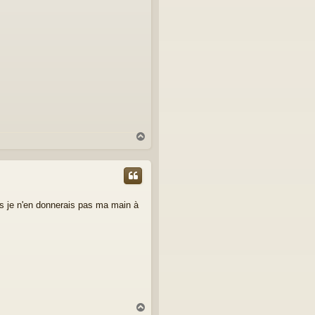
H
a
u
t
is je n'en donnerais pas ma main à
H