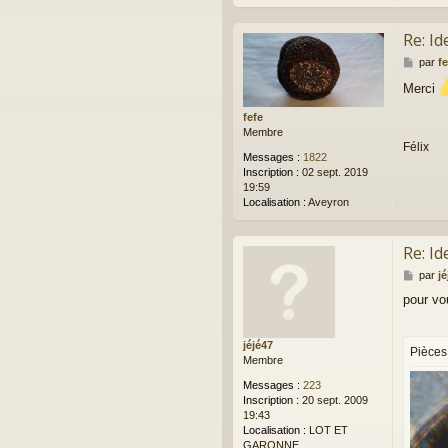
Re: Id
M
par
fe
e
Merci
s
s
fefe
a
Membre
g
Félix
e
Messages :
1822
Inscription :
02 sept. 2019
19:59
Localisation :
Aveyron
Re: Id
M
par
jé
e
pour vo
s
s
a
jéjé47
g
Pièces 
Membre
e
Messages :
223
Inscription :
20 sept. 2009
19:43
Localisation :
LOT ET
GARONNE