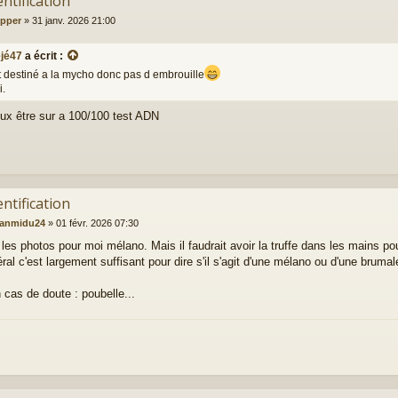
entification
ipper
»
31 janv. 2026 21:00
éjé47
a écrit :
t destiné a la mycho donc pas d embrouille
i.
eux être sur a 100/100 test ADN
entification
eanmidu24
»
01 févr. 2026 07:30
 les photos pour moi mélano. Mais il faudrait avoir la truffe dans les mains po
ral c'est largement suffisant pour dire s'il s'agit d'une mélano ou d'une brumal
 cas de doute : poubelle...