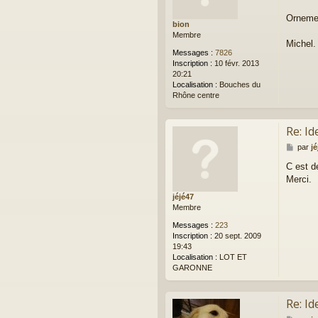
s
a
Ornemen
bion
g
Membre
e
Michel.
Messages :
7826
Inscription :
10 févr. 2013
20:21
Localisation :
Bouches du
Rhône centre
Re: Id
M
par
jé
e
C est d
s
Merci.
s
a
jéjé47
g
Membre
e
Messages :
223
Inscription :
20 sept. 2009
19:43
Localisation :
LOT ET
GARONNE
Re: Id