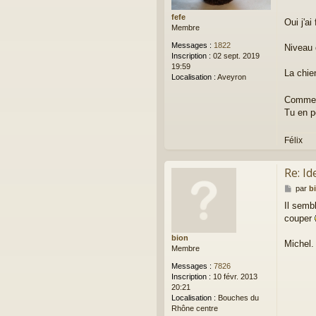
s
fefe
a
Oui j'a
Membre
g
e
Messages :
1822
Niveau 
Inscription :
02 sept. 2019
19:59
La chien
Localisation :
Aveyron
Comme c'
Tu en p
Félix
Re: Id
M
par
b
e
Il semb
s
couper
s
a
bion
g
Michel.
Membre
e
Messages :
7826
Inscription :
10 févr. 2013
20:21
Localisation :
Bouches du
Rhône centre