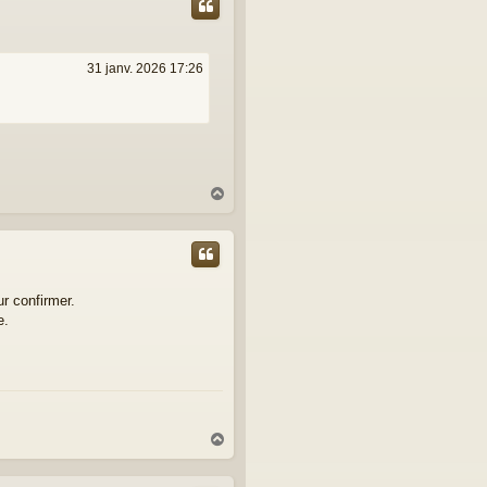
31 janv. 2026 17:26
H
a
u
t
ur confirmer.
e.
H
a
u