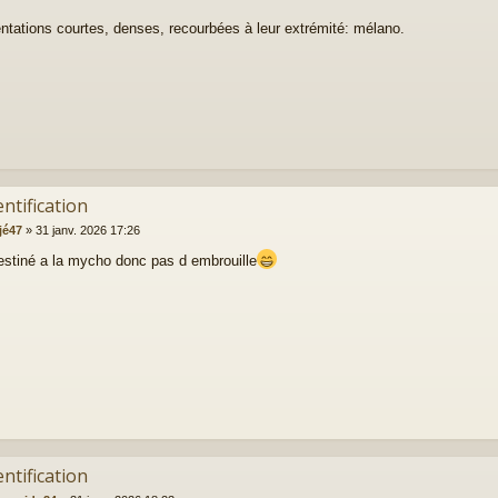
tations courtes, denses, recourbées à leur extrémité: mélano.
entification
jé47
»
31 janv. 2026 17:26
estiné a la mycho donc pas d embrouille
entification