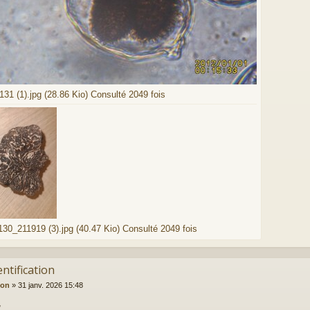
31 (1).jpg (28.86 Kio) Consulté 2049 fois
30_211919 (3).jpg (40.47 Kio) Consulté 2049 fois
entification
ion
»
31 janv. 2026 15:48
,