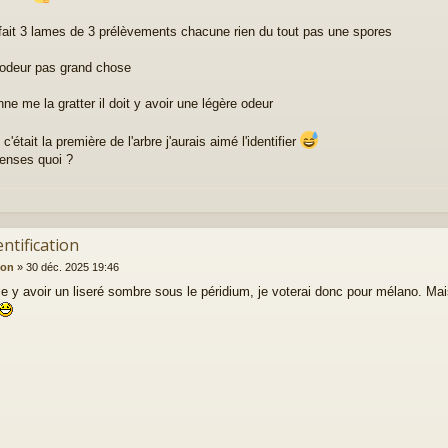
i fait 3 lames de 3 prélèvements chacune rien du tout pas une spores
odeur pas grand chose
ne me la gratter il doit y avoir une légère odeur
était la première de l'arbre j'aurais aimé l'identifier
enses quoi ?
entification
ion
»
30 déc. 2025 19:46
le y avoir un liseré sombre sous le péridium, je voterai donc pour mélano. Ma