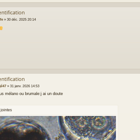
entification
fe
»
30 déc. 2025 20:14
entification
jé47
»
31 janv. 2026 14:53
us mélano ou brumale:j ai un doute
jointes