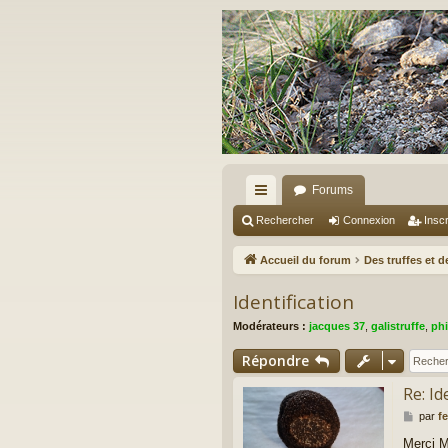
Forums
ac
Rechercher
Connexion
Inscr
co
Accueil du forum
Des truffes et 
ur
Identification
ci
Modérateurs :
jacques 37
,
galistruffe
,
phi
s
Répondre
Re: Id
M
par
fe
e
Merci 
s