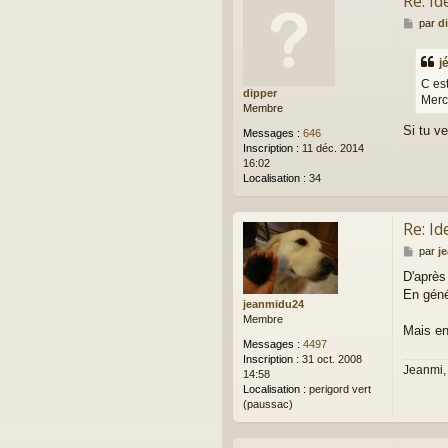
Re: Id
M
par
d
e
s
j
s
a
C es
dipper
g
Merc
Membre
e
Si tu v
Messages :
646
Inscription :
11 déc. 2014
16:02
Localisation :
34
Re: Id
M
par
j
e
D'après
s
En géné
s
jeanmidu24
a
Membre
g
Mais en
e
Messages :
4497
Inscription :
31 oct. 2008
Jeanmi,
14:58
Localisation :
perigord vert
(paussac)