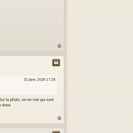
H
a
u
t
31 janv. 2026 17:26
ur la photo, on en voit qui sont
la dose.
H
a
u
t