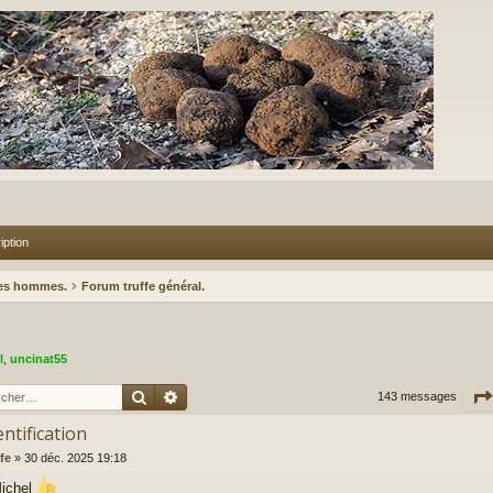
iption
des hommes.
Forum truffe général.
l
,
uncinat55
Rechercher
Recherche avancée
143 messages
entification
fe
»
30 déc. 2025 19:18
Michel