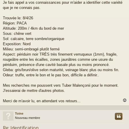
Je fais appel a vos connaissances pour m'aider a identifier cette variété
que je ne connais pas.
Trouvée le: 8/4/26
Région: PACA
Altitude: 200m / 4km du bord de mer
Sous: chêne vert
Sol: calcaire, terre sombre/organique
Exposition: Nord
Milieu: semi-ombragé plutôt fermé
Aspect: périduim noir TRÈS très finement verruqueux (1mm), fragile,
rougeâtre entre les écailles, zones jaunâtres comme une usure du
périduim, présence d'une cavité basale plus ou moins prononcé.
Gleba: gris/brun/olive selon maturité, veinage blanc plus ou moins fin.
Odeur: truffe, entre le bon et le pas bon, difficile a définir..
Mes recherches me poussent vers Tuber Malençonii pour le moment.
J'essaierai de mettre d'autres photos.
Merci de m'avoir lu, en attendant vos retours...
Toine
t
Nouveau membre
Re: Identification