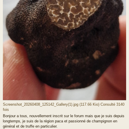
Screenshot_20260408_125142_Gallery(1).jpg (117.66 Kio) Consulté 3140
fois
Bonjour a tous, nouvellement inscrit sur le forum mais que je suis depuis
longtemps, je suis de la région paca et passionné de champignon en
général et de truffe en particulier.