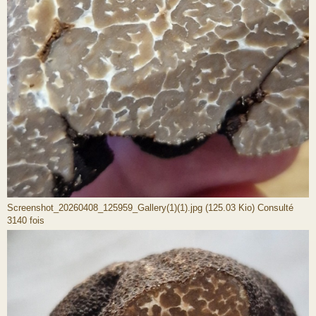
Screenshot_20260408_125959_Gallery(1)(1).jpg (125.03 Kio) Consulté
3140 fois