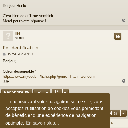
e
Bonjour Renlo,
s
s
a
C'est bien ce qu'il me semblait..
g
Merci pour votre réponse !
e
jj24
t
Membre
Re: Identification
M
15 avr. 2026 09:07
e
Bonjour,
s
s
a
Odeur désagréable?
g
https://www.mycodb.fr/fiche.php?genre=T ... malenconii
e
JJR
Répondre
t
Page
10
sur
10
En poursuivant votre navigation sur ce site, vous
1
6
7
8
9
Précédent
10
143 messages
…
acceptez l’utilisation de cookies vous permettant
Aller
de bénéficier d’une expérience de navigation
optimale.
En savoir plus…
Accueil du forum
Nous contacter