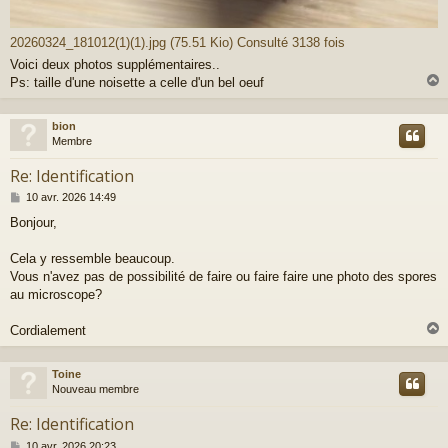
20260324_181012(1)(1).jpg (75.51 Kio) Consulté 3138 fois
Voici deux photos supplémentaires..
Ps: taille d'une noisette a celle d'un bel oeuf
bion
t
Membre
Re: Identification
M
10 avr. 2026 14:49
e
Bonjour,
s
s
a
Cela y ressemble beaucoup.
g
Vous n'avez pas de possibilité de faire ou faire faire une photo des spores
e
au microscope?
Cordialement
Toine
t
Nouveau membre
Re: Identification
M
10 avr. 2026 20:23