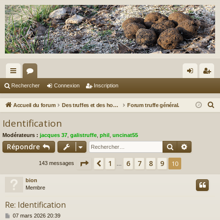
ac
or
on
ns
Rechercher
Connexion
Inscription
co
u
ne
cri
R
Accueil du forum
Des truffes et des hommes.
Forum truffe général.
ur
m
xi
pti
e
Identification
c
ci
s
on
on
Modérateurs :
jacques 37
,
galistruffe
,
phil
,
uncinat55
h
s
Rechercher
Recherch
Répondre
e
r
Page
10
sur
10
1
6
7
8
9
Précédent
10
143 messages
…
c
bion
h
Membre
e
r
Re: Identification
M
07 mars 2026 20:39