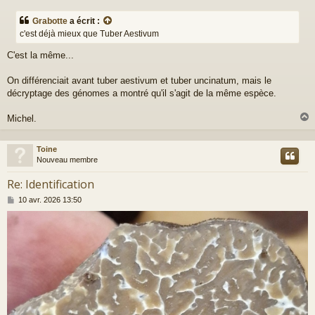
e
s
Grabotte
a écrit :
s
c'est déjà mieux que Tuber Aestivum
a
g
C'est la même...
e
On différenciait avant tuber aestivum et tuber uncinatum, mais le
décryptage des génomes a montré qu'il s'agit de la même espèce.
Michel.
Toine
t
Nouveau membre
Re: Identification
M
10 avr. 2026 13:50
e
s
s
a
g
e