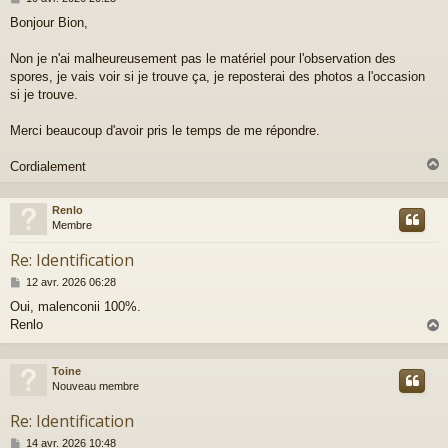
e
Bonjour Bion,
s
s
a
Non je n'ai malheureusement pas le matériel pour l'observation des
g
spores, je vais voir si je trouve ça, je reposterai des photos a l'occasion
e
si je trouve.
Merci beaucoup d'avoir pris le temps de me répondre.
Cordialement
Renlo
t
Membre
Re: Identification
M
12 avr. 2026 06:28
e
Oui, malenconii 100%.
s
Renlo
s
a
g
e
Toine
t
Nouveau membre
Re: Identification
M
14 avr. 2026 10:48