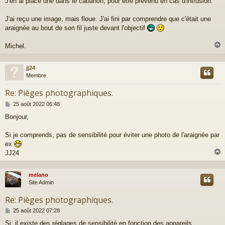
J'en ai placé une dans le cabanon, pour être prévenu en cas d'intrusion.
s
s
a
J'ai reçu une image, mais floue. J'ai fini par comprendre que c'était une
g
araignée au bout de son fil juste devant l'objectif
e
Michel.
jj24
t
Membre
Re: Pièges photographiques.
M
25 août 2022 06:48
e
Bonjour,
s
s
a
Si je comprends, pas de sensibilité pour éviter une photo de l'araignée par
g
ex
e
JJ24
melano
t
Site Admin
Re: Pièges photographiques.
M
25 août 2022 07:28
e
Si, il existe des réglages de sensibilité en fonction des appareils.