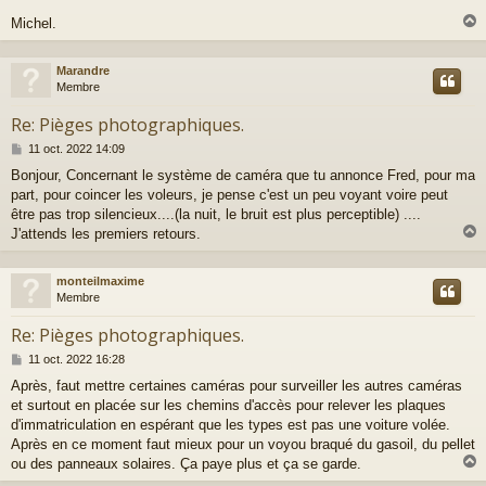
e
Michel.
Marandre
t
Membre
Re: Pièges photographiques.
M
11 oct. 2022 14:09
e
Bonjour, Concernant le système de caméra que tu annonce Fred, pour ma
s
part, pour coincer les voleurs, je pense c'est un peu voyant voire peut
s
a
être pas trop silencieux....(la nuit, le bruit est plus perceptible) ....
g
J'attends les premiers retours.
e
monteilmaxime
t
Membre
Re: Pièges photographiques.
M
11 oct. 2022 16:28
e
Après, faut mettre certaines caméras pour surveiller les autres caméras
s
et surtout en placée sur les chemins d'accès pour relever les plaques
s
a
d'immatriculation en espérant que les types est pas une voiture volée.
g
Après en ce moment faut mieux pour un voyou braqué du gasoil, du pellet
e
ou des panneaux solaires. Ça paye plus et ça se garde.