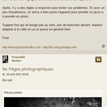
s
s
a
Après, il y a des règles à respecter pour éviter ces problèmes. Et avec un
g
peu d'expérience, on arrive à bien poser l'appareil pour prendre ce qu'on a
e
à prendre en photo.
Support fixe qui ne bouge pas au vent, pas de branches devant, hauteur
adaptée à la cible et ça se passe en général bien.
Fred
http://www.grossestruffes.com
-
http://fly-only.gobages.net/
l'inquiet84
t
Membre
Re: Pièges photographiques.
M
28 août 2022 09:00
e
De nuit
s
s
a
g
Pièces jointes
e