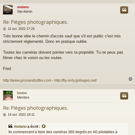
melano
t
Site Admin
Re: Pièges photographiques.
M
11 oct. 2022 17:25
e
Très bonne idée le chemin d'accès sauf que s'il est public c'est très
s
strictement réglementé. Donc en pratique oublie.
s
a
g
Toutes les caméras doivent pointer vers ta propriété. Tu ne peux pas
e
filmer chez le voisin ou les routes.
Fred
http://www.grossestruffes.com
-
http://fly-only.gobages.net/
lucius
t
Membre
Re: Pièges photographiques.
M
14 oct. 2022 18:11
e
s
melano
a écrit :
s
Ils commencent à faire des caméras 360 degrés en 4G pilotables à
a