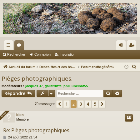
ac
or
on
ns
Rechercher
Connexion
Inscription
co
u
ne
cri
R
Accueil du forum
Des truffes et des hommes.
Forum truffe général.
ur
m
xi
pti
e
Pièges photographiques.
c
ci
s
on
on
Modérateurs :
jacques 37
,
galistruffe
,
phil
,
uncinat55
h
s
Rechercher
Recherch
Répondre
e
r
1
3
4
5
Précédent
2
Suivant
70 messages
c
En ligne
En ligne
bion
h
Membre
e
r
Re: Pièges photographiques.
M
24 août 2022 21:34