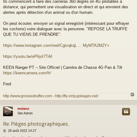
Ils commencent à faire des caméras 360 degrés en 4G pilotables à
s
distance, qui permettent une visualisation en direct et qui envoient des
s
a
alertes après détection d'un animal ou d'un humain.
g
e
On peut écouter, envoyer un signal enregistré (intéressant pour effrayer
les cochons) voire dialoguer avec la personne. "REPOSE LA TRUFFE
QUE TU VIENS DE PRENDRE".
https://www.instagram.com/reel/CgtvqkqL ... MyMTA2M2Y=
https://youtu.be/eP6yit7T4iI
KEEN Ranger PT – Site Officiel | Caméra de Chasse 4G Pan & Tilt
https://keencamera.com/fr/
Fred
http://www.grossestruffes.com
-
http://fly-only.gobages.net/
melano
t
Site Admin
Re: Pièges photographiques.
M
28 août 2022 14:27
e