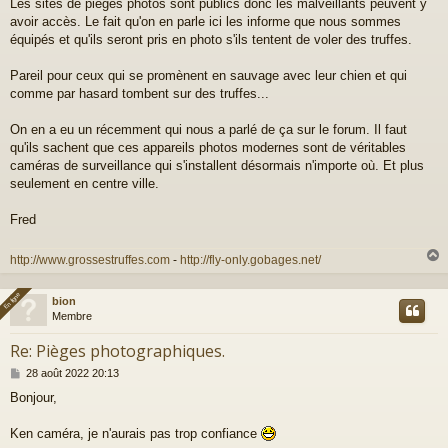
Les sites de pièges photos sont publics donc les malveillants peuvent y
s
avoir accès. Le fait qu'on en parle ici les informe que nous sommes
s
a
équipés et qu'ils seront pris en photo s'ils tentent de voler des truffes.
g
e
Pareil pour ceux qui se promènent en sauvage avec leur chien et qui
comme par hasard tombent sur des truffes...
On en a eu un récemment qui nous a parlé de ça sur le forum. Il faut
qu'ils sachent que ces appareils photos modernes sont de véritables
caméras de surveillance qui s'installent désormais n'importe où. Et plus
seulement en centre ville.
Fred
http://www.grossestruffes.com
-
http://fly-only.gobages.net/
En ligne
En ligne
bion
t
Membre
Re: Pièges photographiques.
M
28 août 2022 20:13
e
Bonjour,
s
s
a
Ken caméra, je n'aurais pas trop confiance
g