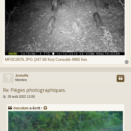
MFDC0076.JPG (247.68 Kio) Consulté 4960 fois
Jcrtruffe
t
Membre
Re: Pièges photographiques.
M
28 août 2022 12:00
e
s
inoculum
a écrit :
s
a
g
e