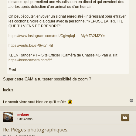
distance, qui permettent une visualisation en direct et qui envoient des
g
alertes après détection d'un animal ou d'un humain.
e
On peut écouter, envoyer un signal enregistré (intéressant pour effrayer
les cochons) voire dialoguer avec la personne. "REPOSE LA TRUFFE
QUE TU VIENS DE PRENDRE".
https://www.instagram.com/reel/CgtvqkqL ... MyMTA2M2Y=
https://youtu.be/eP6yit7T4iI
KEEN Ranger PT – Site Officiel | Caméra de Chasse 4G Pan & Tilt
https://keencamera.com/fr/
Fred
Super cette CAM a tu tester possibilité de zoom ?
lucius
Le savoir-vivre vaut bien ce qu'il coûte.
melano
t
Site Admin
Re: Pièges photographiques.
M