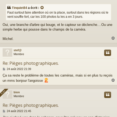
e
s
l'inquiet84
a écrit :
s
Faut surtout faire attention où on la place, surtout dans les régions où le
a
vent souffle fort, car les 100 photos tu les a en 3 jours.
g
e
Oui, une branche d'arbre qui bouge, et le capteur se déclenche....Ou une
simple herbe qui pousse dans le champs de la caméra.
Michel.
stef@
t
Membre
Re: Pièges photographiques.
M
24 août 2022 21:39
e
Ça sa reste le problème de toutes les caméras, mais si en plus tu reçois
s
un mms bonjour l'angoisse
s
a
g
En ligne
En ligne
e
bion
t
Membre
Re: Pièges photographiques.
M
24 août 2022 21:45
e