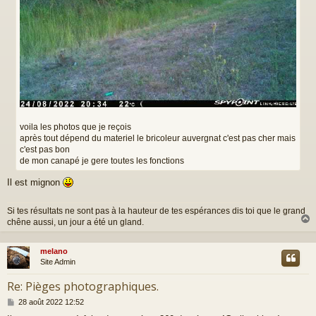
voila les photos que je reçois
après tout dépend du materiel le bricoleur auvergnat c'est pas cher mais
c'est pas bon
de mon canapé je gere toutes les fonctions
Il est mignon
Si tes résultats ne sont pas à la hauteur de tes espérances dis toi que le grand
chêne aussi, un jour a été un gland.
melano
t
Site Admin
Re: Pièges photographiques.
M
28 août 2022 12:52
e