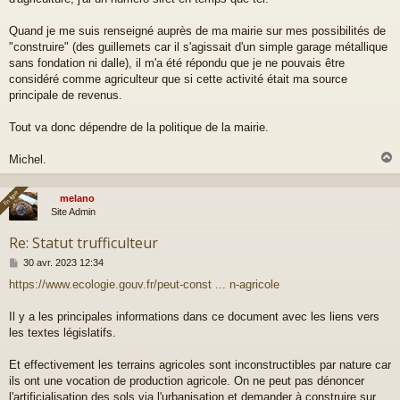
Quand je me suis renseigné auprès de ma mairie sur mes possibilités de
"construire" (des guillemets car il s'agissait d'un simple garage métallique
sans fondation ni dalle), il m'a été répondu que je ne pouvais être
considéré comme agriculteur que si cette activité était ma source
principale de revenus.
Tout va donc dépendre de la politique de la mairie.
Michel.
En ligne
En ligne
melano
t
Site Admin
Re: Statut trufficulteur
M
30 avr. 2023 12:34
e
https://www.ecologie.gouv.fr/peut-const ... n-agricole
s
s
a
Il y a les principales informations dans ce document avec les liens vers
g
les textes législatifs.
e
Et effectivement les terrains agricoles sont inconstructibles par nature car
ils ont une vocation de production agricole. On ne peut pas dénoncer
l'artificialisation des sols via l'urbanisation et demander à construire sur