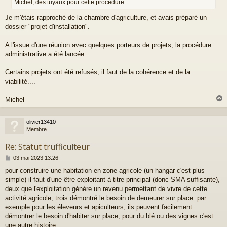
Michel, des tuyaux pour cette procédure.
a
g
Je m'étais rapproché de la chambre d'agriculture, et avais préparé un
e
dossier "projet d'installation".
A l'issue d'une réunion avec quelques porteurs de projets, la procédure
administrative a été lancée.
Certains projets ont été refusés, il faut de la cohérence et de la
viabilité....
Michel
olivier13410
t
Membre
Re: Statut trufficulteur
M
03 mai 2023 13:26
e
pour construire une habitation en zone agricole (un hangar c'est plus
s
simple) il faut d'une être exploitant à titre principal (donc SMA suffisante),
s
a
deux que l'exploitation génère un revenu permettant de vivre de cette
g
activité agricole, trois démontré le besoin de demeurer sur place. par
e
exemple pour les éleveurs et apiculteurs, ils peuvent facilement
démontrer le besoin d'habiter sur place, pour du blé ou des vignes c'est
une autre histoire...