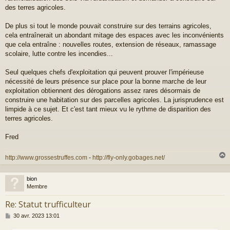
des terres agricoles.
De plus si tout le monde pouvait construire sur des terrains agricoles,
cela entraînerait un abondant mitage des espaces avec les inconvénients
que cela entraîne : nouvelles routes, extension de réseaux, ramassage
scolaire, lutte contre les incendies...
Seul quelques chefs d'exploitation qui peuvent prouver l'impérieuse
nécessité de leurs présence sur place pour la bonne marche de leur
exploitation obtiennent des dérogations assez rares désormais de
construire une habitation sur des parcelles agricoles. La jurisprudence est
limpide à ce sujet. Et c'est tant mieux vu le rythme de disparition des
terres agricoles.
Fred
http://www.grossestruffes.com
-
http://fly-only.gobages.net/
bion
t
Membre
Re: Statut trufficulteur
M
30 avr. 2023 13:01
e