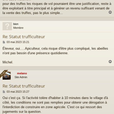
pour des truffes les risques de vol pourraient être une justification, reste à
être exploitant à titre principal et à générer un revenu suffisant venant de
la vente des truffes, pas le plus simple...
bion
t
Membre
Re: Statut trufficulteur
M
03 mai 2023 15:21
e
Éleveur, oui.....Apiculteur, cela risque d'être plus compliqué, les abeilles
s
n'ont pas besoin d'une présence quotidienne.
s
a
g
Michel.
e
En ligne
En ligne
melano
t
Site Admin
Re: Statut trufficulteur
M
03 mai 2023 15:27
e
Oui c'est ça. Si l'activité tolère d'habiter à 10 minutes dans le village d'à
s
côté, les conditions ne sont pas remplies pour obtenir une dérogation à
s
a
l'interdiction de construire en zone agricole. C'est ce qui ressort des
g
jugements sur la question.