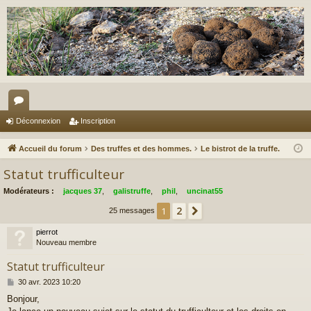
or
Déconnexion
Inscription
u
Accueil du forum
Des truffes et des hommes.
Le bistrot de la truffe.
m
Statut trufficulteur
s
Modérateurs :
jacques 37
,
galistruffe
,
phil
,
uncinat55
2
1
Suivant
25 messages
pierrot
Nouveau membre
Statut trufficulteur
M
30 avr. 2023 10:20
e
Bonjour,
s