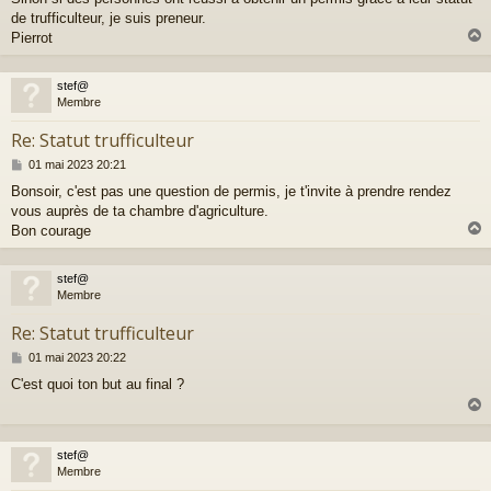
de trufficulteur, je suis preneur.
Pierrot
stef@
t
Membre
Re: Statut trufficulteur
M
01 mai 2023 20:21
e
Bonsoir, c'est pas une question de permis, je t'invite à prendre rendez
s
vous auprès de ta chambre d'agriculture.
s
a
Bon courage
g
e
stef@
t
Membre
Re: Statut trufficulteur
M
01 mai 2023 20:22
e
C'est quoi ton but au final ?
s
s
a
g
e
stef@
t
Membre