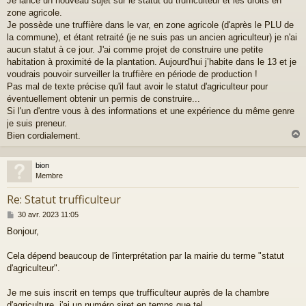
Je lance un nouveau sujet sur le statut du trufficulteur et les droits en
s
a
zone agricole.
g
Je possède une truffière dans le var, en zone agricole (d'après le PLU de
e
la commune), et étant retraité (je ne suis pas un ancien agriculteur) je n'ai
aucun statut à ce jour. J'ai comme projet de construire une petite
habitation à proximité de la plantation. Aujourd'hui j’habite dans le 13 et je
voudrais pouvoir surveiller la truffière en période de production !
Pas mal de texte précise qu'il faut avoir le statut d'agriculteur pour
éventuellement obtenir un permis de construire...
Si l'un d'entre vous à des informations et une expérience du même genre
je suis preneur.
Bien cordialement.
bion
t
Membre
Re: Statut trufficulteur
M
30 avr. 2023 11:05
e
Bonjour,
s
s
a
Cela dépend beaucoup de l'interprétation par la mairie du terme "statut
g
d'agriculteur".
e
Je me suis inscrit en temps que trufficulteur auprès de la chambre
d'agriculture, j'ai un numéro siret en temps que tel.