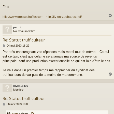
e
Fred
http://www.grossestruffes.com
-
http://fly-only.gobages.net/
pierrot
t
Nouveau membre
Re: Statut trufficulteur
M
04 mai 2023 18:22
e
Pas très encourageant vos réponses mais merci tout de même... Ce qui
s
est certain, c'est que cela ne sera jamais ma source de revenus
s
a
principale, sauf une production exceptionnelle ce qui est loin d'être le cas
g
!
e
Je vais dans un premier temps me rapprocher du syndicat des
trufficulteurs de var puis de la mairie de ma commune.
olivier13410
t
Membre
Re: Statut trufficulteur
M
06 mai 2023 10:05
e
s