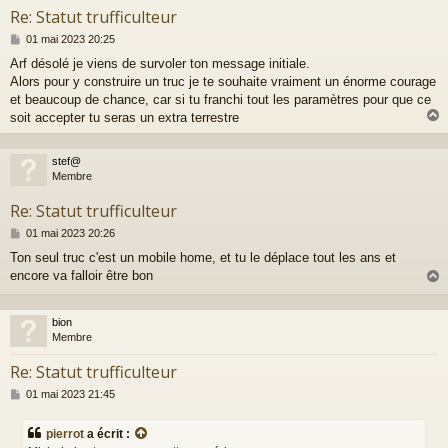
Re: Statut trufficulteur
M
01 mai 2023 20:25
e
Arf désolé je viens de survoler ton message initiale.
s
Alors pour y construire un truc je te souhaite vraiment un énorme courage
s
a
et beaucoup de chance, car si tu franchi tout les paramètres pour que ce
g
soit accepter tu seras un extra terrestre
e
stef@
t
Membre
Re: Statut trufficulteur
M
01 mai 2023 20:26
e
Ton seul truc c'est un mobile home, et tu le déplace tout les ans et
s
encore va falloir être bon
s
a
g
e
bion
t
Membre
Re: Statut trufficulteur
M
01 mai 2023 21:45
e
s
pierrot
a écrit :
s