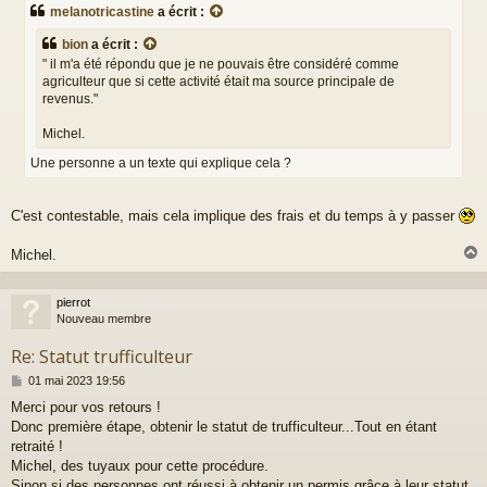
s
melanotricastine
a écrit :
s
a
bion
a écrit :
g
" il m'a été répondu que je ne pouvais être considéré comme
e
agriculteur que si cette activité était ma source principale de
revenus."
Michel.
Une personne a un texte qui explique cela ?
C'est contestable, mais cela implique des frais et du temps à y passer
Michel.
pierrot
t
Nouveau membre
Re: Statut trufficulteur
M
01 mai 2023 19:56
e
Merci pour vos retours !
s
Donc première étape, obtenir le statut de trufficulteur...Tout en étant
s
a
retraité !
g
Michel, des tuyaux pour cette procédure.
e
Sinon si des personnes ont réussi à obtenir un permis grâce à leur statut