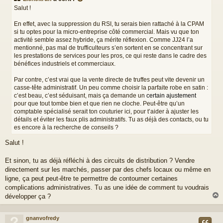
s
Salut !
a
g
En effet, avec la suppression du RSI, tu serais bien rattaché à la CPAM
e
si tu optes pour la micro-entreprise côté commercial. Mais vu que ton
activité semble assez hybride, ça mérite réflexion. Comme JJ24 l’a
mentionné, pas mal de trufficulteurs s’en sortent en se concentrant sur
les prestations de services pour les pros, ce qui reste dans le cadre des
bénéfices industriels et commerciaux.
Par contre, c’est vrai que la vente directe de truffes peut vite devenir un
casse-tête administratif. Un peu comme choisir la parfaite robe en satin :
c’est beau, c’est séduisant, mais ça demande un
certain ajustement
pour que tout tombe bien et que rien ne cloche. Peut-être qu’un
comptable spécialisé serait ton couturier ici, pour t’aider à ajuster les
détails et éviter les faux plis administratifs. Tu as déjà des contacts, ou tu
es encore à la recherche de conseils ?
Salut !
Et sinon, tu as déjà réfléchi à des circuits de distribution ? Vendre
directement sur les marchés, passer par des chefs locaux ou même en
ligne, ça peut peut-être te permettre de contourner certaines
complications administratives. Tu as une idée de comment tu voudrais
développer ça ?
gnanvofredy
t