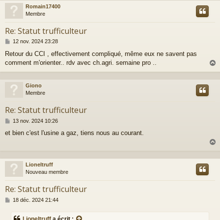
Romain17400
t
Membre
Re: Statut trufficulteur
M
12 nov. 2024 23:28
e
Retour du CCI , effectivement compliqué, même eux ne savent pas
s
comment m'orienter.. rdv avec ch.agri. semaine pro ..
s
a
g
e
Giono
t
Membre
Re: Statut trufficulteur
M
13 nov. 2024 10:26
e
et bien c'est l'usine a gaz, tiens nous au courant.
s
s
a
g
e
Lioneltruff
t
Nouveau membre
Re: Statut trufficulteur
M
18 déc. 2024 21:44
e
s
Lioneltruff
a écrit :