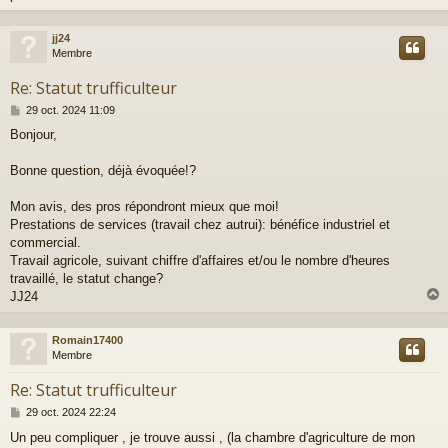
jj24
t
Membre
Re: Statut trufficulteur
M
29 oct. 2024 11:09
e
Bonjour,
s
s
a
Bonne question, déjà évoquée!?
g
e
Mon avis, des pros répondront mieux que moi!
Prestations de services (travail chez autrui): bénéfice industriel et
commercial.
Travail agricole, suivant chiffre d'affaires et/ou le nombre d'heures
travaillé, le statut change?
JJ24
Romain17400
t
Membre
Re: Statut trufficulteur
M
29 oct. 2024 22:24
e
Un peu compliquer , je trouve aussi , (la chambre d'agriculture de mon
s