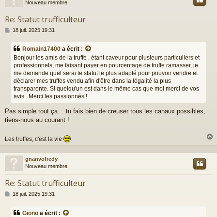
Nouveau membre
Re: Statut trufficulteur
M
18 juil. 2025 19:31
e
s
Romain17400
a écrit :
s
Bonjour les amis de la truffe , étant caveur pour plusieurs particuliers et
a
professionnels, me faisant payer en pourcentage de truffe ramasser, je
g
me demande quel serai le statut le plus adapté pour pouvoir vendre et
e
déclarer mes truffes vendu afin d'être dans la légalité la plus
transparente. Si quelqu'un est dans le même cas que moi merci de vos
avis . Merci les passionnés !
Pas simple tout ça… tu fais bien de creuser tous les canaux possibles,
tiens-nous au courant !
Les truffes, c'est la vie
gnanvofredy
t
Nouveau membre
Re: Statut trufficulteur
M
18 juil. 2025 19:31
e
s
Giono
a écrit :
s