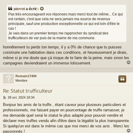
e
s
pierrot
a écrit :
s
Pas très encourageant vos réponses mais merci tout de même... Ce qui
a
est certain, c'est que cela ne sera jamais ma source de revenus
g
principale, sauf une production exceptionnelle ce qui est loin d'être le
e
cas !
Je vais dans un premier temps me rapprocher du syndicat des
trufficulteurs de var puis de la mairie de ma commune.
honnêtement tu perds ton temps, il y a 0% de chance que tu puisses
construire une habitation dans ces conditions, et heureusement je dirais,
même si je me doute que çà risque de te faire de la peine, mais sinon les
campagnes deviendraient un immense lotissement.
Romain17400
t
Membre
Re: Statut trufficulteur
M
28 oct. 2024 18:34
e
Bonjour les amis de la truffe , étant caveur pour plusieurs particuliers et
s
professionnels, me faisant payer en pourcentage de truffe ramasser, je
s
a
me demande quel serai le statut le plus adapté pour pouvoir vendre et
g
déclarer mes truffes vendu afin d'être dans la légalité la plus transparente.
e
Si quelqu'un est dans le même cas que moi merci de vos avis . Merci les
passionnés !