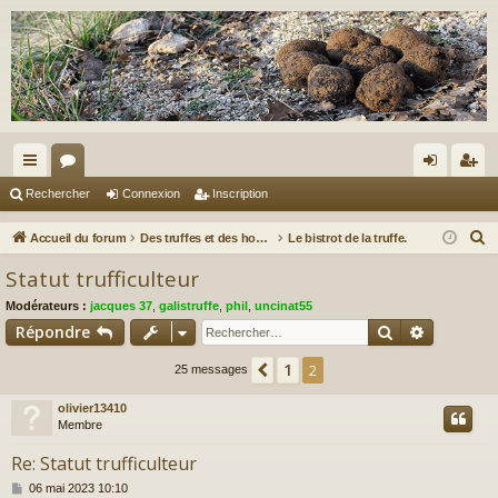
ac
or
on
ns
Rechercher
Connexion
Inscription
co
u
ne
cri
R
Accueil du forum
Des truffes et des hommes.
Le bistrot de la truffe.
ur
m
xi
pti
e
Statut trufficulteur
c
ci
s
on
on
Modérateurs :
jacques 37
,
galistruffe
,
phil
,
uncinat55
h
s
Rechercher
Recherch
Répondre
e
r
1
Précédent
2
25 messages
c
olivier13410
h
Membre
e
r
Re: Statut trufficulteur
M
06 mai 2023 10:10