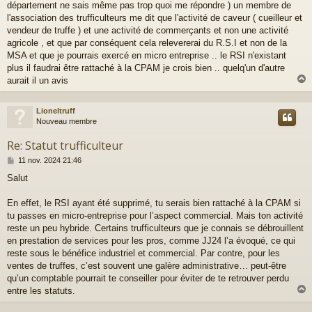
département ne sais même pas trop quoi me répondre ) un membre de
s
a
l'association des trufficulteurs me dit que l'activité de caveur ( cueilleur et
g
vendeur de truffe ) et une activité de commerçants et non une activité
e
agricole , et que par conséquent cela relevererai du R.S.I et non de la
MSA et que je pourrais exercé en micro entreprise .. le RSI n'existant
plus il faudrai être rattaché à la CPAM je crois bien .. quelq'un d'autre
aurait il un avis
Lioneltruff
t
Nouveau membre
Re: Statut trufficulteur
M
11 nov. 2024 21:46
e
Salut
s
s
a
En effet, le RSI ayant été supprimé, tu serais bien rattaché à la CPAM si
g
tu passes en micro-entreprise pour l’aspect commercial. Mais ton activité
e
reste un peu hybride. Certains trufficulteurs que je connais se débrouillent
en prestation de services pour les pros, comme JJ24 l’a évoqué, ce qui
reste sous le bénéfice industriel et commercial. Par contre, pour les
ventes de truffes, c’est souvent une galère administrative… peut-être
qu’un comptable pourrait te conseiller pour éviter de te retrouver perdu
entre les statuts.