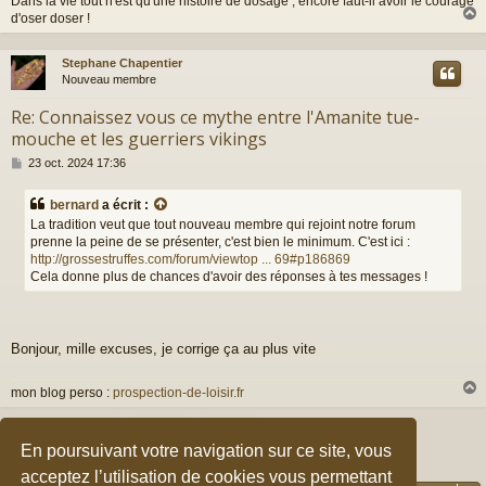
Dans la vie tout n'est qu'une histoire de dosage , encore faut-il avoir le courage
d'oser doser !
Stephane Chapentier
t
Nouveau membre
Re: Connaissez vous ce mythe entre l'Amanite tue-
mouche et les guerriers vikings
M
23 oct. 2024 17:36
e
s
bernard
a écrit :
s
La tradition veut que tout nouveau membre qui rejoint notre forum
a
prenne la peine de se présenter, c'est bien le minimum. C'est ici :
g
http://grossestruffes.com/forum/viewtop ... 69#p186869
e
Cela donne plus de chances d'avoir des réponses à tes messages !
Bonjour, mille excuses, je corrige ça au plus vite
mon blog perso :
prospection-de-loisir.fr
Répondre
t
En poursuivant votre navigation sur ce site, vous
3 messages • Page
1
sur
1
acceptez l’utilisation de cookies vous permettant