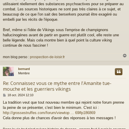
utilisaient réellement des substances psychoactives pour se préparer au
combat. Les sources historiques ne sont pas très claires à ce sujet, et
beaucoup de ce que l'on sait des berserkers pourrait être exagéré ou
embelli par les récits de l'époque.
Bref, même si l'idée de Vikings sous l'emprise de champignons
hallucinogènes avant de partir en guerre est plutôt cool, elle reste une
belle légende. Mais cela montre bien à quel point la culture viking
continue de nous fasciner !
mon blog perso :
prospection-de-loisir.fr
bernard
t
Membre
Re: Connaissez vous ce mythe entre l'Amanite tue-
mouche et les guerriers vikings
M
18 oct. 2024 12:10
e
La tradition veut que tout nouveau membre qui rejoint notre forum prenne
s
la peine de se présenter, c'est bien le minimum. C'est ici :
s
a
http://grossestruffes.com/forum/viewtop ... 69#p186869
g
Cela donne plus de chances d'avoir des réponses à tes messages !
e