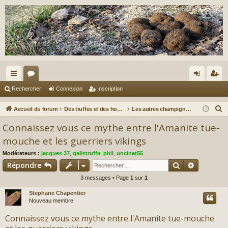
ac
or
on
ns
Rechercher
Connexion
Inscription
co
u
ne
cri
R
Accueil du forum
Des truffes et des hommes.
Les autres champignons...
ur
m
xi
pti
e
Connaissez vous ce mythe entre l'Amanite tue-
c
ci
s
on
on
mouche et les guerriers vikings
h
s
Modérateurs :
jacques 37
,
galistruffe
,
phil
,
uncinat55
e
Rechercher
Recherch
Répondre
r
c
3 messages • Page
1
sur
1
h
Stephane Chapentier
e
Nouveau membre
r
Connaissez vous ce mythe entre l'Amanite tue-mouche