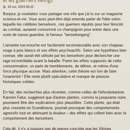
et les guerriers vikings
M
18 oct. 2024 06:22
e
Bonjour, je souhaitez vous partager une info que j'ai lu sur un magasine
s
science-et-vie. Vous avez peut-être déjà entendu parler de l'idée selon
s
a
laquelle les célèbres berserkers, ces guerriers réputés pour leur férocité
g
au combat, auraient consommé ce champignon pour entrer dans une
e
sorte de transe guerrière, le fameux "berserkergang".
L'amanite tue-mouche est facilement reconnaissable avec son chapeau
rouge à pois blancs et ses effets psychoactifs. Selon une hypothèse bien
connue, elle aurait été utilisée par les berserkers pour déclencher une
rage incontrôlable avant la bataille. Parmi les effets supposés de cette
consommation, on parle de tremblements, de délires, et même d'une
force physique accrue. Mais attention, cette théorie est loin de faire
l'unanimité ! Elle reste plutôt spéculative et manque de preuves
historiques solides.
En fait, des recherches plus récentes, comme celles de l'ethnobotaniste
Karsten Fatur, suggèrent que d'autres plantes, comme la jusquiame noire,
pourraient être des explications plus plausibles. Cette plante, qui était
plus courante en Scandinavie, pourrait provoquer des comportements
agressifs tout en atténuant la douleur – des effets qui collent bien avec le
comportement des berserkers.
Cela dit, il n’y a toujours pas de preuve concrète que les Vikings