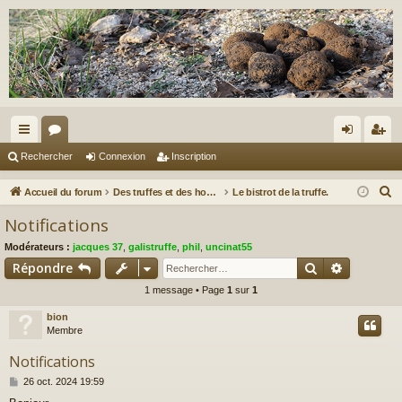
ac
or
on
ns
Rechercher
Connexion
Inscription
co
u
ne
cri
R
Accueil du forum
Des truffes et des hommes.
Le bistrot de la truffe.
ur
m
xi
pti
e
Notifications
c
ci
s
on
on
Modérateurs :
jacques 37
,
galistruffe
,
phil
,
uncinat55
h
s
Rechercher
Recherch
Répondre
e
1 message • Page
1
sur
1
r
c
bion
h
Membre
e
Notifications
r
M
26 oct. 2024 19:59
e