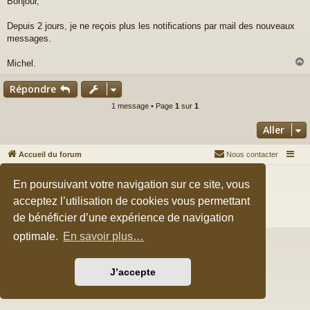
Bonjour,
s
s
a
Depuis 2 jours, je ne reçois plus les notifications par mail des nouveaux
g
messages.
e
Michel.
Répondre
t
1 message • Page
1
sur
1
Aller
Accueil du forum
Nous contacter
Développé par
phpBB
® Forum Software © phpBB Limited
En poursuivant votre navigation sur ce site, vous
Style par
Arty
&
halilesen
acceptez l’utilisation de cookies vous permettant
Traduction française officielle
©
Qiaeru
Confidentialité
|
Conditions
de bénéficier d’une expérience de navigation
optimale.
En savoir plus…
J’accepte