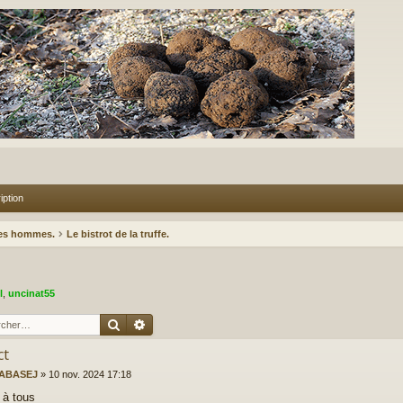
iption
des hommes.
Le bistrot de la truffe.
l
,
uncinat55
Rechercher
Recherche avancée
ct
ABASEJ
»
10 nov. 2024 17:18
 à tous