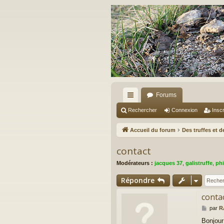
Forums
ac
Rechercher
Connexion
Inscr
co
Accueil du forum
Des truffes et 
ur
contact
ci
Modérateurs :
jacques 37
,
galistruffe
,
phi
s
Répondre
conta
M
par
R
e
Bonjour
s