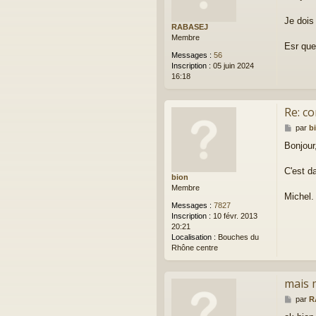
s
a
Je dois
RABASEJ
g
Membre
e
Esr que
Messages :
56
Inscription :
05 juin 2024
16:18
Re: co
M
par
b
e
Bonjour
s
s
a
C'est d
bion
g
Membre
e
Michel.
Messages :
7827
Inscription :
10 févr. 2013
20:21
Localisation :
Bouches du
Rhône centre
mais 
M
par
R
e