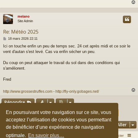
s
a
g
e
melano
t
Site Admin
Re: Météo 2025
M
18 mars 2026 22:11
e
Ici on touche enfin un peu de temps sec. 24 cet après midi et ce soir le
s
vent d'autan s'est levé. Cas va enfin sécher un peu.
s
a
g
Du coup on peut attaquer le travail du sol dans des conditions qui
e
s'améliorent.
Fred
http://www.grossestruffes.com
-
http://fly-only.gobages.net/
Répondre
t
Page
41
sur
41
En poursuivant votre navigation sur ce site, vous
1
37
38
39
40
Précédent
41
607 messages
…
acceptez l’utilisation de cookies vous permettant
Aller
de bénéficier d’une expérience de navigation
optimale.
En savoir plus…
Accueil du forum
Nous contacter