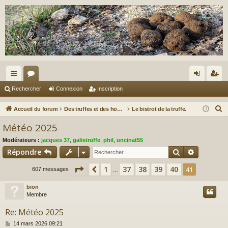
ac
or
on
ns
Rechercher
Connexion
Inscription
co
u
ne
cri
R
Accueil du forum
Des truffes et des hommes.
Le bistrot de la truffe.
ur
m
xi
pti
e
Météo 2025
c
ci
s
on
on
Modérateurs :
jacques 37
,
galistruffe
,
phil
,
uncinat55
h
s
Rechercher
Recherch
Répondre
e
r
Page
41
sur
41
1
37
38
39
40
Précédent
41
607 messages
…
c
bion
h
Membre
e
r
Re: Météo 2025
M
14 mars 2026 09:21