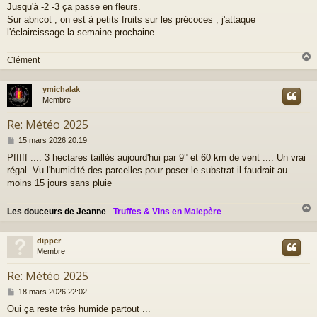
Jusqu'à -2 -3 ça passe en fleurs.
Sur abricot , on est à petits fruits sur les précoces , j'attaque
l'éclaircissage la semaine prochaine.
Clément
ymichalak
t
Membre
Re: Météo 2025
M
15 mars 2026 20:19
e
Pfffff .... 3 hectares taillés aujourd'hui par 9° et 60 km de vent .... Un vrai
s
régal. Vu l'humidité des parcelles pour poser le substrat il faudrait au
s
a
moins 15 jours sans pluie
g
e
Les douceurs de Jeanne
-
Truffes & Vins en Malepère
dipper
t
Membre
Re: Météo 2025
M
18 mars 2026 22:02
e
Oui ça reste très humide partout ...
s