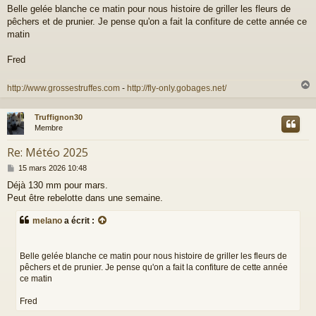
a
Belle gelée blanche ce matin pour nous histoire de griller les fleurs de
g
pêchers et de prunier. Je pense qu'on a fait la confiture de cette année ce
e
matin
Fred
http://www.grossestruffes.com
-
http://fly-only.gobages.net/
Truffignon30
t
Membre
Re: Météo 2025
M
15 mars 2026 10:48
e
Déjà 130 mm pour mars.
s
Peut être rebelotte dans une semaine.
s
a
g
melano
a écrit :
e
Belle gelée blanche ce matin pour nous histoire de griller les fleurs de
pêchers et de prunier. Je pense qu'on a fait la confiture de cette année
ce matin
Fred