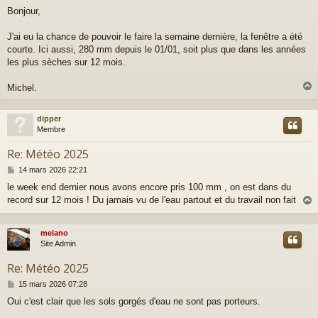
e
Bonjour,
s
s
a
J'ai eu la chance de pouvoir le faire la semaine dernière, la fenêtre a été
g
courte. Ici aussi, 280 mm depuis le 01/01, soit plus que dans les années
e
les plus sèches sur 12 mois.
Michel.
dipper
t
Membre
Re: Météo 2025
M
14 mars 2026 22:21
e
le week end dernier nous avons encore pris 100 mm , on est dans du
s
record sur 12 mois ! Du jamais vu de l'eau partout et du travail non fait
s
a
g
e
melano
t
Site Admin
Re: Météo 2025
M
15 mars 2026 07:28
e
Oui c'est clair que les sols gorgés d'eau ne sont pas porteurs.
s
s