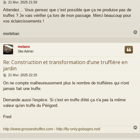
M
21 févr. 2025 21:59
e
Attendez… Vous pensez que c’est possible que ça ne produise pas de
s
truffes ? Je vais vérifier ça lors de mon passage. Merci beaucoup pour
s
a
vos éclaircissements !
g
e
morbihan
melano
t
Site Admin
Re: Construction et transformation d’une truffière en
jardin
M
21 févr. 2025 22:25
e
On ne compte malheureusement plus le nombre de truffières qui n'ont
s
jamais fait une truffe.
s
a
g
Demande aussi l'espèce. Si c'est en truffe d'été ça n'a pas la même
e
valeur qu'en truffe du Périgord.
Fred
http://www.grossestruffes.com
-
http://fly-only.gobages.net/