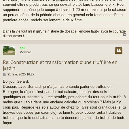
e
souvent elle ne produit pas ce qui devrait plutôt faire baisser le prix. Pour
supprimer un chêne je le coupe à environ 1,20 m en hiver et je le rabaisse
un peu au début de la période chaude, en général cela fonctionne dès la
première année, parfois seulement la deuxième.
Dans la vie tout n'est qu'une histoire de dosage , encore faut-il avoir le courage
d'oser doser !
phil
t
Membre
Re: Construction et transformation d’une truffière en
jardin
M
21 févr. 2025 16:27
e
Bonjour Gérard,
s
D'accord avec Bernard, je n'ai jamais entendu parler de truffes en
s
a
Bretagne, la région n'est pas du tout calcaire, ce sont des sols
g
granitiques ou schisteux il me semble, pas adapté du tout pour la truffe. A
e
moins que tu sois dans une enclave calcaire du Morbihan ? Mais je n'y
crois pas. Regarde les sols autour de chez toi. S'ils sont granitiques (si tu
trouves des cèpes par exemple), et bien tu peux couper autant d'arbres
truffiers que tu le souhaites, ils ne te donneront jamais de truffes de toute
façon.