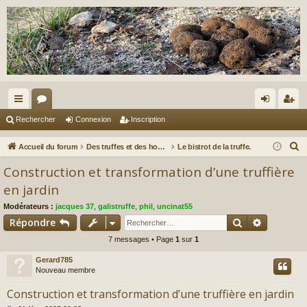
ac
or
on
ns
Rechercher
Connexion
Inscription
co
u
ne
cri
R
Accueil du forum
Des truffes et des hommes.
Le bistrot de la truffe.
ur
m
xi
pti
e
Construction et transformation d’une truffière
c
ci
s
on
on
en jardin
h
s
Modérateurs :
jacques 37
,
galistruffe
,
phil
,
uncinat55
e
Rechercher
Recherch
Répondre
r
c
7 messages • Page
1
sur
1
h
Gerard785
e
Nouveau membre
r
Construction et transformation d’une truffière en jardin