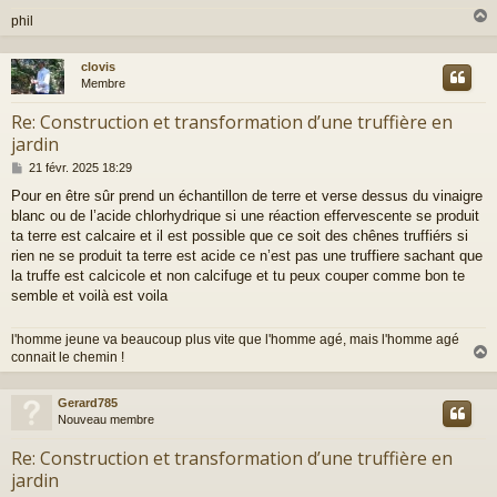
phil
clovis
t
Membre
Re: Construction et transformation d’une truffière en
jardin
M
21 févr. 2025 18:29
e
Pour en être sûr prend un échantillon de terre et verse dessus du vinaigre
s
blanc ou de l’acide chlorhydrique si une réaction effervescente se produit
s
a
ta terre est calcaire et il est possible que ce soit des chênes truffiérs si
g
rien ne se produit ta terre est acide ce n’est pas une truffiere sachant que
e
la truffe est calcicole et non calcifuge et tu peux couper comme bon te
semble et voilà est voila
l'homme jeune va beaucoup plus vite que l'homme agé, mais l'homme agé
connait le chemin !
Gerard785
t
Nouveau membre
Re: Construction et transformation d’une truffière en
jardin