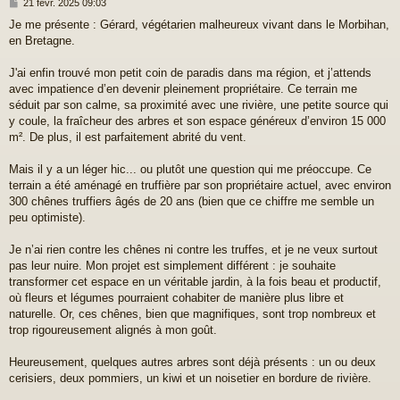
M
21 févr. 2025 09:03
e
Je me présente : Gérard, végétarien malheureux vivant dans le Morbihan,
s
en Bretagne.
s
a
g
J'ai enfin trouvé mon petit coin de paradis dans ma région, et j’attends
e
avec impatience d’en devenir pleinement propriétaire. Ce terrain me
séduit par son calme, sa proximité avec une rivière, une petite source qui
y coule, la fraîcheur des arbres et son espace généreux d’environ 15 000
m². De plus, il est parfaitement abrité du vent.
Mais il y a un léger hic... ou plutôt une question qui me préoccupe. Ce
terrain a été aménagé en truffière par son propriétaire actuel, avec environ
300 chênes truffiers âgés de 20 ans (bien que ce chiffre me semble un
peu optimiste).
Je n’ai rien contre les chênes ni contre les truffes, et je ne veux surtout
pas leur nuire. Mon projet est simplement différent : je souhaite
transformer cet espace en un véritable jardin, à la fois beau et productif,
où fleurs et légumes pourraient cohabiter de manière plus libre et
naturelle. Or, ces chênes, bien que magnifiques, sont trop nombreux et
trop rigoureusement alignés à mon goût.
Heureusement, quelques autres arbres sont déjà présents : un ou deux
cerisiers, deux pommiers, un kiwi et un noisetier en bordure de rivière.