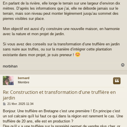
En parlant de la rivière, elle longe le terrain sur une largeur d’environ dix
mètres. D’après les informations que j’ai, elle ne déborde jamais sur le
terrain, mais son niveau peut monter légèrement jusqu’au sommet des
pierres visibles sur place.
Mon objectif est aussi d’y construire une nouvelle maison, en harmonie
avec la nature et mon projet de jardin.
Si vous avez des conseils sur la transformation d’une truffière en jardin
sans nuire aux truffes, ou sur la manière d’intégrer cette plantation
existante dans mon projet, je suis preneur !
morbihan
bernard
t
Membre
Re: Construction et transformation d’une truffière en
jardin
M
21 févr. 2025 11:34
e
Bonjour. Une truffière en Bretagne c'est une première ! En principe c'est
s
un sol calcaire qu'il lui faut ce qui dans la région est rarement le cas. Une
s
a
truffière de 20 ans, elle est en production ?
g
Dire qu'il y a une truffière sur la propriété permet de vendre plus cher, or