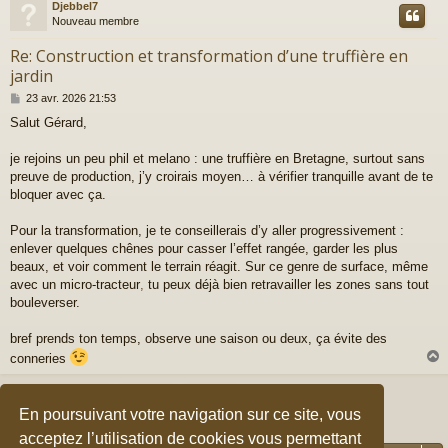
Djebbel7
t
Nouveau membre
Re: Construction et transformation d’une truffière en
jardin
M
23 avr. 2026 21:53
e
Salut Gérard,
s
s
a
je rejoins un peu phil et melano : une truffière en Bretagne, surtout sans
g
preuve de production, j’y croirais moyen… à vérifier tranquille avant de te
e
bloquer avec ça.
Pour la transformation, je te conseillerais d’y aller progressivement :
enlever quelques chênes pour casser l’effet rangée, garder les plus
beaux, et voir comment le terrain réagit. Sur ce genre de surface, même
avec un micro-tracteur
,
tu peux déjà bien retravailler les zones sans tout
bouleverser.
bref prends ton temps, observe une saison ou deux, ça évite des
conneries
Répondre
t
En poursuivant votre navigation sur ce site, vous
7 messages • Page
1
sur
1
acceptez l’utilisation de cookies vous permettant