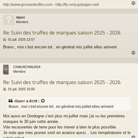
http://www.grossestruffes.com
-
http://fly-only.gobages.net/
dipper
t
Membre
Re: Suivi des truffes de marques saison 2025 - 2026.
M
01 juil. 2025 13:57
e
Bravo , moi c'est encore tot , en général mis juillet elles arrivent
s
s
a
g
e
CHAUXCHAUX24
t
Membre
Re: Suivi des truffes de marques saison 2025 - 2026.
M
01 juil. 2025 15:55
e
s
dipper
a écrit :
s
Bravo , moi c'est encore tot , en général mis juillet elles arrivent
a
g
Moi aussi en Dordogne c'est plus mi-juillet mais j'ai vu les premières
e
marques le 30 juin cette année.
Vite recouvertes de terre pour les mener à bien le plus possible.
Je note que mes prunes sont en avance aussi... Les températures et le