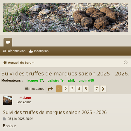
or
Déconnexion
Inscription
u
Accueil du forum
m
Suivi des truffes de marques saison 2025 - 2026.
s
Modérateurs :
jacques 37
,
galistruffe
,
phil
,
uncinat55
Page
1
sur
7
2
3
4
5
7
1
Suivant
96 messages
…
melano
Site Admin
Suivi des truffes de marques saison 2025 - 2026.
M
25 juin 2025 20:04
e
Bonjour,
s