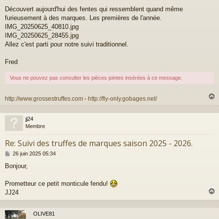
s
a
Découvert aujourd'hui des fentes qui ressemblent quand même
g
furieusement à des marques. Les premières de l'année.
e
IMG_20250625_40810.jpg
IMG_20250625_28455.jpg
Allez c'est parti pour notre suivi traditionnel.
Fred
Vous ne pouvez pas consulter les pièces jointes insérées à ce message.
http://www.grossestruffes.com
-
http://fly-only.gobages.net/
jj24
t
Membre
Re: Suivi des truffes de marques saison 2025 - 2026.
M
26 juin 2025 05:34
e
Bonjour,
s
s
a
Prometteur ce petit monticule fendu!
g
JJ24
e
OLIVE81
t