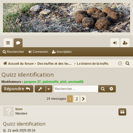
ac
or
on
ns
Rechercher
Connexion
Inscription
co
u
ne
cri
R
Accueil du forum
Des truffes et des hommes.
Le bistrot de la truffe.
ur
m
xi
pti
e
Quizz identification
c
ci
s
on
on
Modérateurs :
jacques 37
,
galistruffe
,
phil
,
uncinat55
h
s
Rechercher
Recherch
Répondre
e
r
2
1
Suivant
24 messages
c
bion
h
Membre
e
r
Quizz identification
M
21 août 2025 00:16