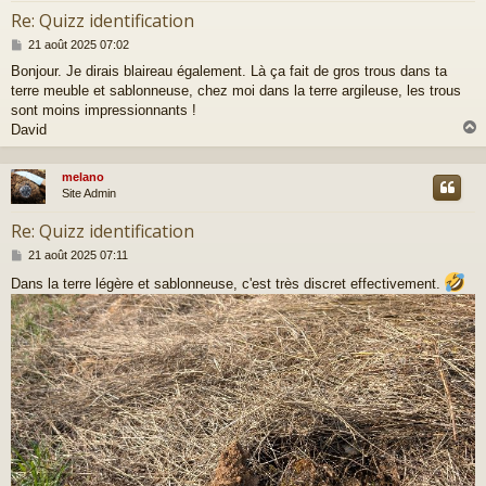
Re: Quizz identification
M
21 août 2025 07:02
e
Bonjour. Je dirais blaireau également. Là ça fait de gros trous dans ta
s
terre meuble et sablonneuse, chez moi dans la terre argileuse, les trous
s
a
sont moins impressionnants !
g
David
e
melano
t
Site Admin
Re: Quizz identification
M
21 août 2025 07:11
e
Dans la terre légère et sablonneuse, c'est très discret effectivement.
s
s
a
g
e