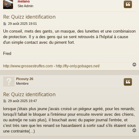
melano
t
Site Admin
Re: Quizz identification
M
29 août 2025 19:01
e
Un conseil, mets des gants, un masque, des lunettes et une combinaison
s
de protection. Il y a des gens qui se sent retrouvés à l'hôpital à cause
s
a
d'un simple contact avec du piment fort.
g
e
Fred
http://www.grossestruffes.com
-
http://fly-only.gobages.net/
Picouty 26
t
Membre
Re: Quizz identification
M
29 août 2025 19:47
e
lorsque j'étais plus jeune j'avais croisé un piégeur agréé, pour les renards;
s
lorsqu'il fallait le bloquer a l'intérieur pour ensuite revenir avec des chiens,
s
a
ou autre(je ne sais plus), il bouchait avec du papier journal l'entrée, et
g
c'est très rare que les renard se hasardaient à sortir sauf s'ils étaient sous
e
une contrainte(...)