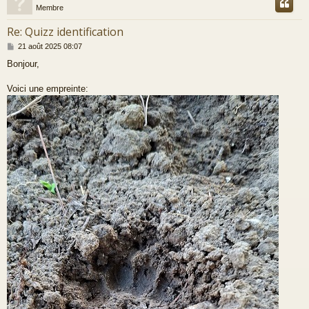
Membre
Re: Quizz identification
M
21 août 2025 08:07
e
Bonjour,
s
s
a
Voici une empreinte:
g
e