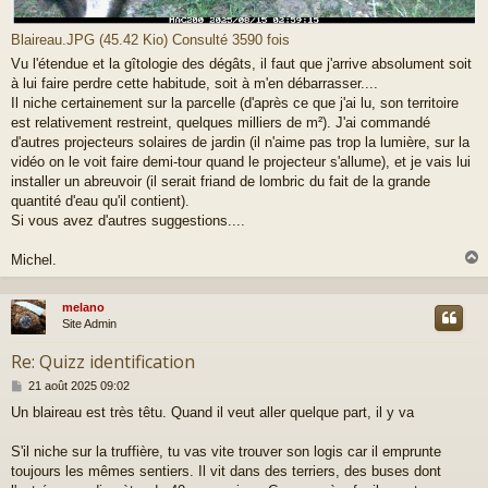
Blaireau.JPG (45.42 Kio) Consulté 3590 fois
Vu l'étendue et la gîtologie des dégâts, il faut que j'arrive absolument soit
à lui faire perdre cette habitude, soit à m'en débarrasser....
Il niche certainement sur la parcelle (d'après ce que j'ai lu, son territoire
est relativement restreint, quelques milliers de m²). J'ai commandé
d'autres projecteurs solaires de jardin (il n'aime pas trop la lumière, sur la
vidéo on le voit faire demi-tour quand le projecteur s'allume), et je vais lui
installer un abreuvoir (il serait friand de lombric du fait de la grande
quantité d'eau qu'il contient).
Si vous avez d'autres suggestions....
Michel.
melano
t
Site Admin
Re: Quizz identification
M
21 août 2025 09:02
e
Un blaireau est très têtu. Quand il veut aller quelque part, il y va
s
s
a
S'il niche sur la truffière, tu vas vite trouver son logis car il emprunte
g
toujours les mêmes sentiers. Il vit dans des terriers, des buses dont
e