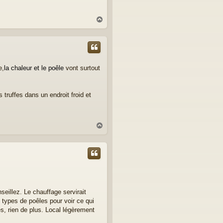
H
a
u
t
e,
la chaleur et le poêle
vont surtout
s truffes dans un endroit froid et
H
a
u
t
seillez. Le chauffage servirait
s types de poêles pour voir ce qui
s, rien de plus. Local légèrement