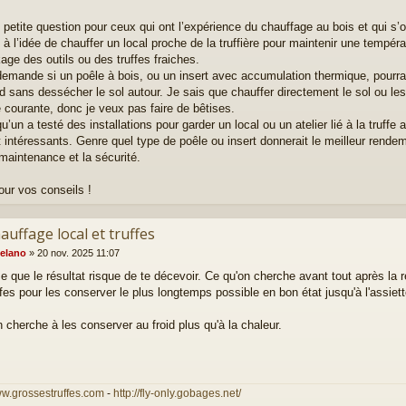
e petite question pour ceux qui ont l’expérience du chauffage au bois et qui s’
à l’idée de chauffer un local proche de la truffière pour maintenir une températ
kage des outils ou des truffes fraiches.
emande si un poêle à bois, ou un insert avec accumulation thermique, pourrait 
oid sans dessécher le sol autour. Je sais que chauffer directement le sol ou le
e courante, donc je veux pas faire de bêtises.
u’un a testé des installations pour garder un local ou un atelier lié à la truffe
t intéressants. Genre quel type de poêle ou insert donnerait le meilleur rend
 maintenance et la sécurité.
our vos conseils !
auffage local et truffes
elano
»
20 nov. 2025 11:07
 que le résultat risque de te décevoir. Ce qu'on cherche avant tout après la réc
ffes pour les conserver le plus longtemps possible en bon état jusqu'à l'assiett
 cherche à les conserver au froid plus qu'à la chaleur.
ww.grossestruffes.com
-
http://fly-only.gobages.net/