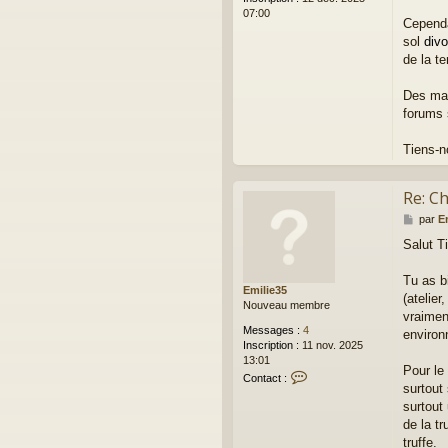
_
07:00
m
Cependan
o
sol
divo
n
de la t
t
r
Des mar
o
s
forums 
e
5
Tiens-n
2
Re: Ch
M
par
E
e
Salut Ti
s
s
a
Tu as bi
Emilie35
g
(atelie
Nouveau membre
e
vraiment
Messages :
4
environ
Inscription :
11 nov. 2025
13:01
Pour le
C
Contact :
surtout
o
n
surtout 
t
de la tr
a
truffe.