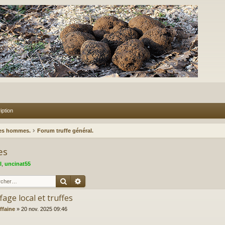
iption
des hommes.
Forum truffe général.
es
l
,
uncinat55
Rechercher
Recherche avancée
age local et truffes
ffaine
»
20 nov. 2025 09:46