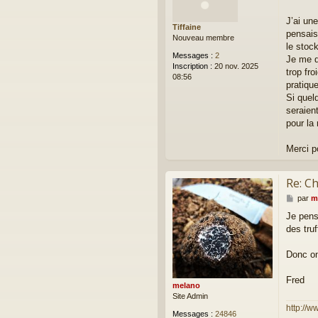
s
a
J’ai un
Tiffaine
g
pensais 
Nouveau membre
e
le stoc
Messages :
2
Je me d
Inscription :
20 nov. 2025
trop fr
08:56
pratiqu
Si quelq
seraien
pour la
Merci p
Re: Ch
M
par
m
e
Je pense
s
des tru
s
a
g
Donc on
e
Fred
melano
Site Admin
http://w
Messages :
24846