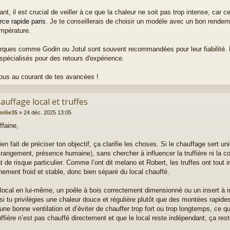
t, il est crucial de veiller à ce que la chaleur ne soit pas trop intense, car ce
rce rapide paris
. Je te conseillerais de choisir un modèle avec un bon rendem
empérature.
ques comme Godin ou Jotul sont souvent recommandées pour leur fiabilité. N
spécialisés pour des retours d'expérience.
ous au courant de tes avancées !
auffage local et truffes
milie35
»
24 déc. 2025 13:05
ffaine,
en fait de préciser ton objectif, ça clarifie les choses. Si le chauffage sert u
r, rangement, présence humaine
)
, sans chercher à influencer la truffière ni la c
 de risque particulier. Comme l’ont dit melano et Robert, les truffes ont tout i
nement froid et stable, donc bien séparé du local chauffé.
 local en lui-même, un poêle à bois correctement dimensionné ou un insert à in
 si tu privilégies une chaleur douce et régulière plutôt que des montées rapide
une bonne ventilation et d’éviter de chauffer trop fort ou trop longtemps, ce qui
uffière n’est pas chauffé directement et que le local reste indépendant, ça rest