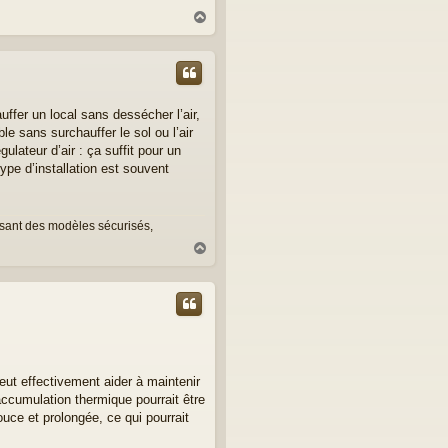
H
a
u
t
ffer un local sans dessécher l’air,
le sans surchauffer le sol ou l’air
lateur d’air : ça suffit pour un
ype d’installation est souvent
posant des modèles sécurisés,
H
a
u
t
peut effectivement aider à maintenir
accumulation thermique pourrait être
uce et prolongée, ce qui pourrait