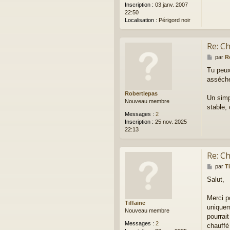
Inscription :
03 janv. 2007
22:50
Localisation :
Périgord noir
Re: Ch
M
par
R
e
Tu peux
s
assécher
s
a
Robertlepas
g
Un simpl
Nouveau membre
e
stable,
Messages :
2
Inscription :
25 nov. 2025
22:13
Re: Ch
M
par
Ti
e
Salut,
s
s
a
Merci p
Tiffaine
g
uniquem
Nouveau membre
e
pourrai
Messages :
2
chauffé 