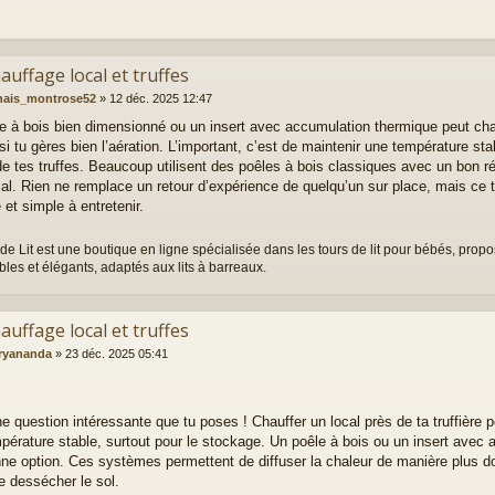
auffage local et truffes
nais_montrose52
»
12 déc. 2025 12:47
e à bois bien dimensionné ou un insert avec accumulation thermique peut chau
si tu gères bien l’aération. L’important, c’est de maintenir une température stab
de tes truffes. Beaucoup utilisent des poêles à bois classiques avec un bon régu
ocal. Rien ne remplace un retour d’expérience de quelqu’un sur place, mais ce t
 et simple à entretenir.
de Lit est une boutique en ligne spécialisée dans les tours de lit pour bébés, pro
bles et élégants, adaptés aux lits à barreaux.
auffage local et truffes
ryananda
»
23 déc. 2025 05:41
ne question intéressante que tu poses ! Chauffer un local près de ta truffière 
pérature stable, surtout pour le stockage. Un poêle à bois ou un insert avec 
ne option. Ces systèmes permettent de diffuser la chaleur de manière plus do
de dessécher le sol.