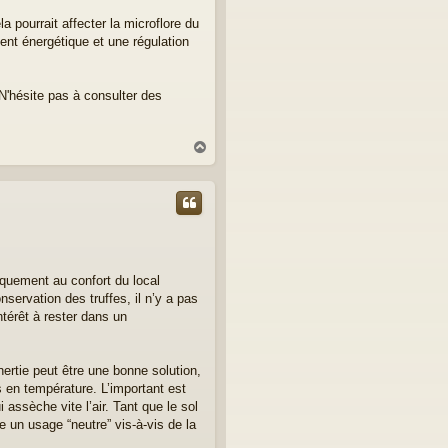
la pourrait affecter la microflore du
ent énergétique et une régulation
'hésite pas à consulter des
H
a
u
t
niquement au confort du local
onservation des truffes, il n’y a pas
ntérêt à rester dans un
ertie peut être une bonne solution,
s en température. L’important est
 assèche vite l’air. Tant que le sol
e un usage “neutre” vis-à-vis de la