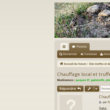
Forums
ac
Rechercher
Connexion
Inscr
co
Accueil du forum
Des truffes et 
ur
Chauffage local et truff
ci
Modérateurs :
jacques 37
,
galistruffe
,
phi
s
Répondre
Chauff
M
par
Ti
e
Salut,
s