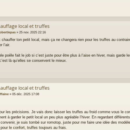
auffage local et truffes
obertlepas
»
25 nov. 2025 22:16
 chauffer ton petit local, mais ça ne changera rien pour les truffes au contrair
 l’air.
e poêle fait le job si c’est juste pour être plus à l’aise en hiver, mais garde le
 c’est là qu’elles se conservent le mieux.
auffage local et truffes
ffaine
»
05 déc. 2025 17:08
our les précisions. Je vais donc laisser les truffes au froid comme vous le con
ent à garder le petit local un peu plus agréable l’hiver. En regardant différent
t convenir, je suis tombé sur
romotop
, juste pour me faire une idée des modèle
pour le confort, truffes toujours au frais.