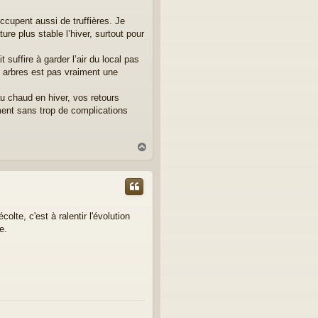
occupent aussi de truffières. Je
ure plus stable l’hiver, surtout pour
suffire à garder l’air du local pas
s arbres est pas vraiment une
 au chaud en hiver, vos retours
ement sans trop de complications
H
a
u
t
olte, c'est à ralentir l'évolution
e.