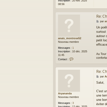
Inscription :
20 nov. 2025
08:56
Re: Ch
M
par
a
e
Un poêl
s
surtout 
s
a
autour 
anais_montrose52
g
petit l
Nouveau membre
e
efficace
Messages :
1
Inscription :
10 déc. 2025
Au Tour 
11:45
conforta
C
Contact :
o
n
t
Re: Ch
a
c
M
par
A
t
e
Salut,
e
s
r
s
a
a
C'est u
Aryananda
n
g
une tem
Nouveau membre
a
e
une bon
i
Messages :
3
éviter 
s
Inscription :
12 déc. 2025