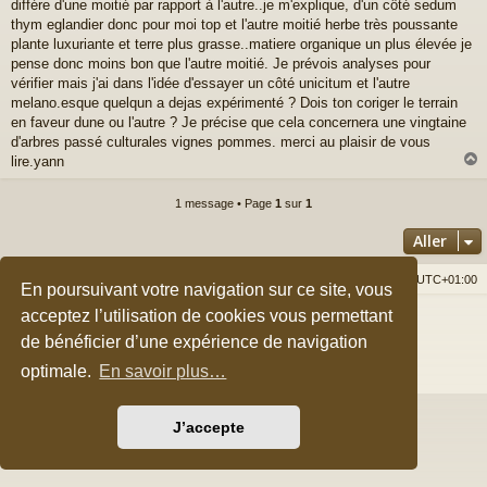
a
différe d'une moitié par rapport à l'autre..je m'explique, d'un côté sedum
g
thym eglandier donc pour moi top et l'autre moitié herbe très poussante
e
plante luxuriante et terre plus grasse..matiere organique un plus élevée je
pense donc moins bon que l'autre moitié. Je prévois analyses pour
vérifier mais j'ai dans l'idée d'essayer un côté unicitum et l'autre
melano.esque quelqun a dejas expérimenté ? Dois ton coriger le terrain
en faveur dune ou l'autre ? Je précise que cela concernera une vingtaine
d'arbres passé culturales vignes pommes. merci au plaisir de vous
lire.yann
1 message • Page
1
sur
1
t
Aller
Accueil du forum
Nous contacter
Fuseau horaire sur
UTC+01:00
En poursuivant votre navigation sur ce site, vous
acceptez l’utilisation de cookies vous permettant
Développé par
phpBB
® Forum Software © phpBB Limited
Style par
Arty
&
halilesen
de bénéficier d’une expérience de navigation
Traduction française officielle
©
Qiaeru
optimale.
En savoir plus…
Confidentialité
|
Conditions
J’accepte