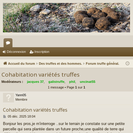
or
Déconnexion
Inscription
u
Accueil du forum
Des truffes et des hommes.
Forum truffe général.
m
Cohabitation variétés truffes
s
Modérateurs :
jacques 37
,
galistruffe
,
phil
,
uncinat55
1 message • Page
1
sur
1
Yann05
Membre
Cohabitation variétés truffes
M
05 déc. 2025 18:04
e
Bonjour les pros,je m'interroge ..sur le terrain je constate sur une petite
s
parcelle qui sera plantée dans un future proche,une qualité de terre qui
s