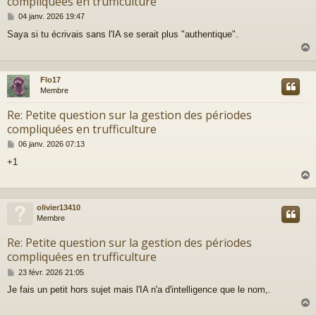
compliquées en trufficulture
M
04 janv. 2026 19:47
e
Saya si tu écrivais sans l'IA se serait plus "authentique".
s
s
a
g
e
Flo17
t
Membre
Re: Petite question sur la gestion des périodes
compliquées en trufficulture
M
06 janv. 2026 07:13
e
+1
s
s
a
g
e
olivier13410
t
Membre
Re: Petite question sur la gestion des périodes
compliquées en trufficulture
M
23 févr. 2026 21:05
e
Je fais un petit hors sujet mais l'IA n'a d'intelligence que le nom,.
s
s
a