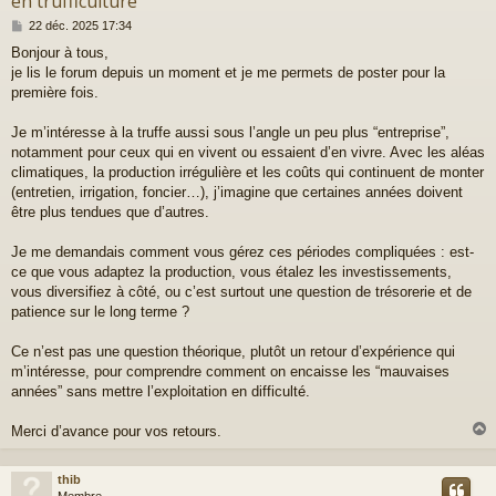
en trufficulture
M
22 déc. 2025 17:34
e
Bonjour à tous,
s
je lis le forum depuis un moment et je me permets de poster pour la
s
a
première fois.
g
e
Je m’intéresse à la truffe aussi sous l’angle un peu plus “entreprise”,
notamment pour ceux qui en vivent ou essaient d’en vivre. Avec les aléas
climatiques, la production irrégulière et les coûts qui continuent de monter
(entretien, irrigation, foncier…), j’imagine que certaines années doivent
être plus tendues que d’autres.
Je me demandais comment vous gérez ces périodes compliquées : est-
ce que vous adaptez la production, vous étalez les investissements,
vous diversifiez à côté, ou c’est surtout une question de trésorerie et de
patience sur le long terme ?
Ce n’est pas une question théorique, plutôt un retour d’expérience qui
m’intéresse, pour comprendre comment on encaisse les “mauvaises
années” sans mettre l’exploitation en difficulté.
Merci d’avance pour vos retours.
thib
t