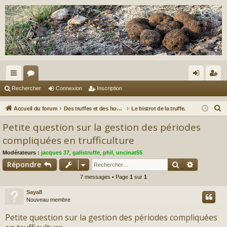
ac
or
on
ns
Rechercher
Connexion
Inscription
co
u
ne
cri
R
Accueil du forum
Des truffes et des hommes.
Le bistrot de la truffe.
ur
m
xi
pti
e
Petite question sur la gestion des périodes
c
ci
s
on
on
compliquées en trufficulture
h
s
Modérateurs :
jacques 37
,
galistruffe
,
phil
,
uncinat55
e
Rechercher
Recherch
Répondre
r
c
7 messages • Page
1
sur
1
h
Saya8
e
Nouveau membre
r
Petite question sur la gestion des périodes compliquées