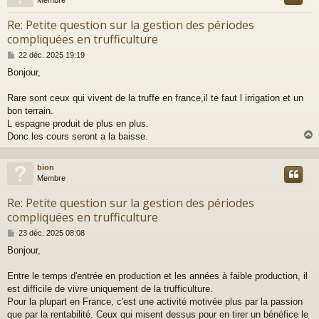
Membre
Re: Petite question sur la gestion des périodes
compliquées en trufficulture
M
22 déc. 2025 19:19
e
Bonjour,
s
s
a
Rare sont ceux qui vivent de la truffe en france,il te faut l irrigation et un
g
bon terrain.
e
L espagne produit de plus en plus.
Donc les cours seront a la baisse.
bion
t
Membre
Re: Petite question sur la gestion des périodes
compliquées en trufficulture
M
23 déc. 2025 08:08
e
Bonjour,
s
s
a
Entre le temps d'entrée en production et les années à faible production, il
g
est difficile de vivre uniquement de la trufficulture.
e
Pour la plupart en France, c'est une activité motivée plus par la passion
que par la rentabilité. Ceux qui misent dessus pour en tirer un bénéfice le