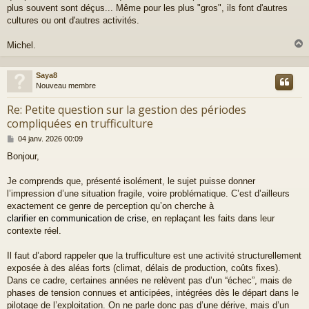
plus souvent sont déçus... Même pour les plus "gros", ils font d'autres
cultures ou ont d'autres activités.
Michel.
Saya8
t
Nouveau membre
Re: Petite question sur la gestion des périodes
compliquées en trufficulture
M
04 janv. 2026 00:09
e
Bonjour,
s
s
a
Je comprends que, présenté isolément, le sujet puisse donner
g
l’impression d’une situation fragile, voire problématique. C’est d’ailleurs
e
exactement ce genre de perception qu’on cherche à
clarifier en communication de crise,
en replaçant les faits dans leur
contexte réel.
Il faut d’abord rappeler que la trufficulture est une activité structurellement
exposée à des aléas forts (climat, délais de production, coûts fixes).
Dans ce cadre, certaines années ne relèvent pas d’un “échec”, mais de
phases de tension connues et anticipées, intégrées dès le départ dans le
pilotage de l’exploitation. On ne parle donc pas d’une dérive, mais d’un