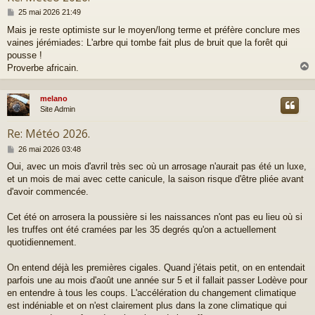
M
25 mai 2026 21:49
e
Mais je reste optimiste sur le moyen/long terme et préfère conclure mes
s
vaines jérémiades: L'arbre qui tombe fait plus de bruit que la forêt qui
s
a
pousse !
g
Proverbe africain.
e
melano
t
Site Admin
Re: Météo 2026.
M
26 mai 2026 03:48
e
Oui, avec un mois d'avril très sec où un arrosage n'aurait pas été un luxe,
s
et un mois de mai avec cette canicule, la saison risque d'être pliée avant
s
a
d'avoir commencée.
g
e
Cet été on arrosera la poussière si les naissances n'ont pas eu lieu où si
les truffes ont été cramées par les 35 degrés qu'on a actuellement
quotidiennement.
On entend déjà les premières cigales. Quand j'étais petit, on en entendait
parfois une au mois d'août une année sur 5 et il fallait passer Lodève pour
en entendre à tous les coups. L'accélération du changement climatique
est indéniable et on n'est clairement plus dans la zone climatique qui