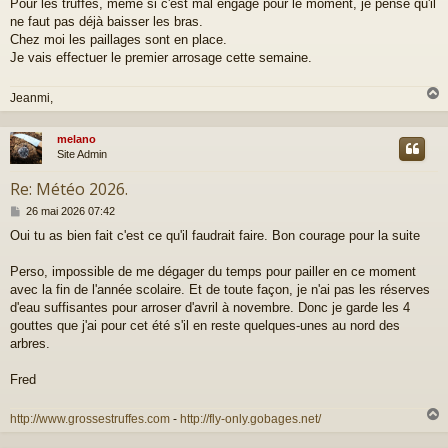
Pour les truffes, même si c'est mal engagé pour le moment, je pense qu'il
e
ne faut pas déjà baisser les bras.
Chez moi les paillages sont en place.
Je vais effectuer le premier arrosage cette semaine.
Jeanmi,
melano
t
Site Admin
Re: Météo 2026.
M
26 mai 2026 07:42
e
Oui tu as bien fait c'est ce qu'il faudrait faire. Bon courage pour la suite
s
s
a
Perso, impossible de me dégager du temps pour pailler en ce moment
g
avec la fin de l'année scolaire. Et de toute façon, je n'ai pas les réserves
e
d'eau suffisantes pour arroser d'avril à novembre. Donc je garde les 4
gouttes que j'ai pour cet été s'il en reste quelques-unes au nord des
arbres.
Fred
http://www.grossestruffes.com
-
http://fly-only.gobages.net/