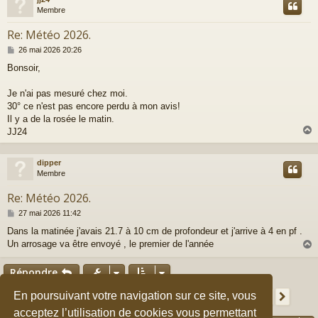
t
Membre
Re: Météo 2026.
M
26 mai 2026 20:26
e
Bonsoir,
s
s
a
Je n'ai pas mesuré chez moi.
g
30° ce n'est pas encore perdu à mon avis!
e
Il y a de la rosée le matin.
JJ24
dipper
t
Membre
Re: Météo 2026.
M
27 mai 2026 11:42
e
Dans la matinée j'avais 21.7 à 10 cm de profondeur et j'arrive à 4 en pf .
s
Un arrosage va être envoyé , le premier de l'année
s
a
g
Répondre
e
t
Page
9
sur
24
1
7
8
10
11
24
En poursuivant votre navigation sur ce site, vous
Précédent
9
Suiv
351 messages
…
…
acceptez l’utilisation de cookies vous permettant