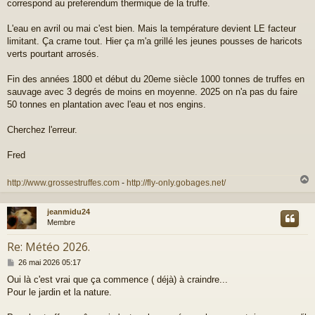
correspond au preferendum thermique de la truffe.
L'eau en avril ou mai c'est bien. Mais la température devient LE facteur
limitant. Ça crame tout. Hier ça m'a grillé les jeunes pousses de haricots
verts pourtant arrosés.
Fin des années 1800 et début du 20eme siècle 1000 tonnes de truffes en
sauvage avec 3 degrés de moins en moyenne. 2025 on n'a pas du faire
50 tonnes en plantation avec l'eau et nos engins.
Cherchez l'erreur.
Fred
http://www.grossestruffes.com
-
http://fly-only.gobages.net/
jeanmidu24
t
Membre
Re: Météo 2026.
M
26 mai 2026 05:17
e
Oui là c'est vrai que ça commence ( déjà) à craindre...
s
Pour le jardin et la nature.
s
a
g