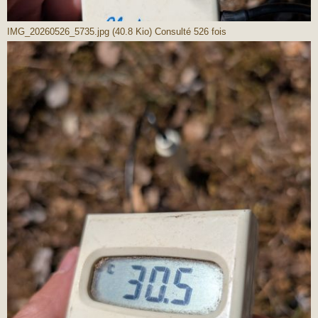
IMG_20260526_5735.jpg (40.8 Kio) Consulté 526 fois