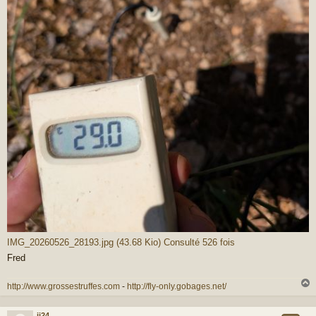
IMG_20260526_28193.jpg (43.68 Kio) Consulté 526 fois
Fred
http://www.grossestruffes.com
-
http://fly-only.gobages.net/
jj24