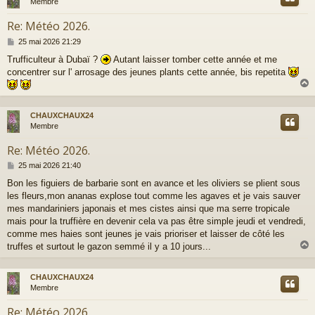
Membre
Re: Météo 2026.
M
25 mai 2026 21:29
e
Trufficulteur à Dubaï ?
Autant laisser tomber cette année et me
s
concentrer sur l' arrosage des jeunes plants cette année, bis repetita
s
a
g
e
CHAUXCHAUX24
t
Membre
Re: Météo 2026.
M
25 mai 2026 21:40
e
Bon les figuiers de barbarie sont en avance et les oliviers se plient sous
s
les fleurs,mon ananas explose tout comme les agaves et je vais sauver
s
a
mes mandariniers japonais et mes cistes ainsi que ma serre tropicale
g
mais pour la truffière en devenir cela va pas être simple jeudi et vendredi,
e
comme mes haies sont jeunes je vais prioriser et laisser de côté les
truffes et surtout le gazon semmé il y a 10 jours...
CHAUXCHAUX24
t
Membre
Re: Météo 2026.