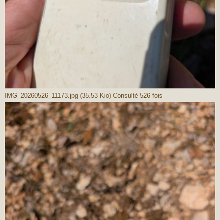
IMG_20260526_11173.jpg (35.53 Kio) Consulté 526 fois