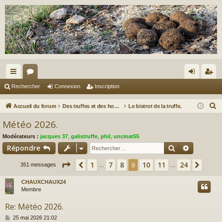
ac
or
on
ns
Rechercher
Connexion
Inscription
co
u
ne
cri
R
Accueil du forum
Des truffes et des hommes.
Le bistrot de la truffe.
ur
m
xi
pti
e
Météo 2026.
c
ci
s
on
on
Modérateurs :
jacques 37
,
galistruffe
,
phil
,
uncinat55
h
s
Rechercher
Recherch
Répondre
e
r
Page
9
sur
24
1
7
8
10
11
24
Précédent
9
Suiv
351 messages
…
…
c
CHAUXCHAUX24
h
Membre
e
r
Re: Météo 2026.
M
25 mai 2026 21:02