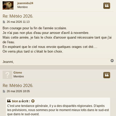
jeanmidu24
t
Membre
Re: Météo 2026.
M
26 mai 2026 11:13
e
Bon courage pour la fin de l'année scolaire.
s
Je n'ai pas non plus d'eau pour arroser d'avril à novembre.
s
a
Mais cette année, je fais le choix d'arroser quand nécessaire tant que j'ai
g
de l'eau.
e
En espérant que le ciel nous envoie quelques orages cet été....
On verra plus tard si c'était le bon choix.
Jeanmi,
Giono
t
Membre
Re: Météo 2026.
M
26 mai 2026 18:05
e
s
bion
a écrit :
s
C'est une tendance générale, il y a des disparités régionales. D'après
a
les prévisions, nous sommes pour le moment mieux lotis dans le sud-est
g
que dans le sud-ouest.
e