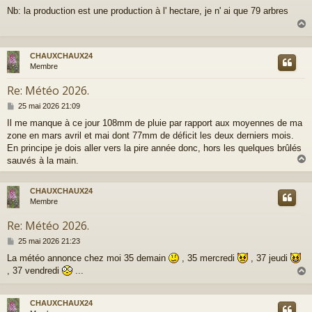
e
Nb: la production est une production à l' hectare, je n' ai que 79 arbres
s
s
a
g
e
CHAUXCHAUX24
t
Membre
Re: Météo 2026.
M
25 mai 2026 21:09
e
Il me manque à ce jour 108mm de pluie par rapport aux moyennes de ma
s
zone en mars avril et mai dont 77mm de déficit les deux derniers mois.
s
a
En principe je dois aller vers la pire année donc, hors les quelques brûlés
g
sauvés à la main.
e
CHAUXCHAUX24
t
Membre
Re: Météo 2026.
M
25 mai 2026 21:23
e
La météo annonce chez moi 35 demain
, 35 mercredi
, 37 jeudi
s
, 37 vendredi
...
s
a
g
e
CHAUXCHAUX24
t