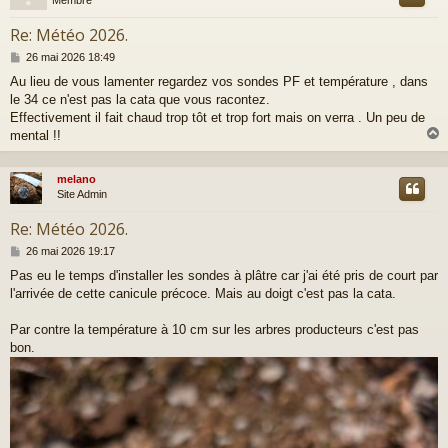
Re: Météo 2026.
M
26 mai 2026 18:49
e
Au lieu de vous lamenter regardez vos sondes PF et température , dans
s
le 34 ce n'est pas la cata que vous racontez.
s
a
Effectivement il fait chaud trop tôt et trop fort mais on verra . Un peu de
g
mental !!
e
melano
t
Site Admin
Re: Météo 2026.
M
26 mai 2026 19:17
e
Pas eu le temps d'installer les sondes à plâtre car j'ai été pris de court par
s
l'arrivée de cette canicule précoce. Mais au doigt c'est pas la cata.
s
a
g
Par contre la température à 10 cm sur les arbres producteurs c'est pas
e
bon.