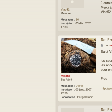
J aurais
s
a
Merci à
Vlad52
g
Vlad52
Membre
e
Messages :
16
Inscription :
03 déc. 2023
17:33
Re: E
M
par
m
e
Salut V
s
s
a
les spo
g
les ann
e
pour en
melano
Fred
Site Admin
Messages :
24848
http://w
Inscription :
03 janv. 2007
22:50
Localisation :
Périgord noir
Re: E