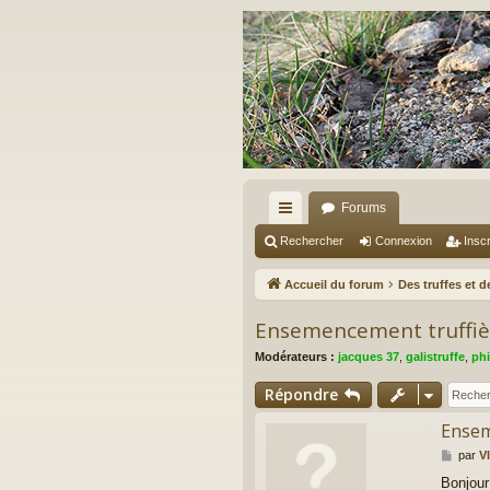
Forums
ac
Rechercher
Connexion
Inscr
co
Accueil du forum
Des truffes et 
ur
Ensemencement truffiè
ci
Modérateurs :
jacques 37
,
galistruffe
,
phi
s
Répondre
Ensem
M
par
V
e
Bonjour
s