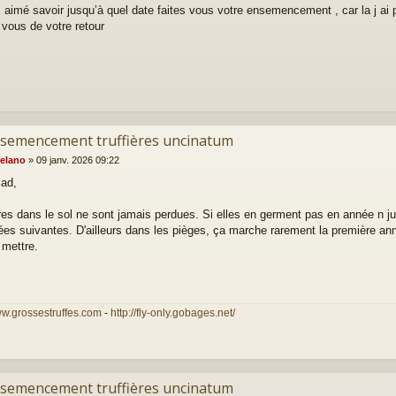
 aimé savoir jusqu’à quel date faites vous votre ensemencement , car la j ai peu
 vous de votre retour
nsemencement truffières uncinatum
elano
»
09 janv. 2026 09:22
lad,
res dans le sol ne sont jamais perdues. Si elles en germent pas en année n ju
ées suivantes. D'ailleurs dans les pièges, ça marche rarement la première anné
 mettre.
ww.grossestruffes.com
-
http://fly-only.gobages.net/
nsemencement truffières uncinatum