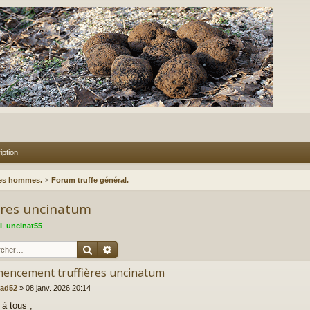
iption
des hommes.
Forum truffe général.
res uncinatum
l
,
uncinat55
Rechercher
Recherche avancée
encement truffières uncinatum
lad52
»
08 janv. 2026 20:14
 à tous ,