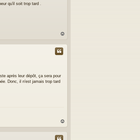
r qu'il soit trop tard .
H
a
u
t
ste après leur dépôt, ça sera pour
e. Donc, il n'est jamais trop tard
H
a
u
t