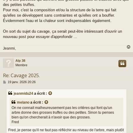
des petites truffes.
Pour moi, c'est la composition et/ou la structure de la terre qui fait
qu'elles se développent sans contraintes et qu'elles ont a bouffer.
Évidemment l'eau et la chaleur sont indispensables également.
On sort du sujet du cavage, ça serait peut-être intéressant d'ouvrir un
nouveau post pour essayer d'approfondir ...
Jeanmi,
Alp 38
t
Membre
Re: Cavage 2025.
M
19 janv. 2026 20:26
e
s
jeanmidu24
a écrit :
s
a
melano
a écrit :
g
On ne connait malheureusement pas les critères qui font qu'un
e
arbre donne des grosses truffes ou des petites. Sinon tu penses
bien qu'on chercherait à n'avoir que des grosses.
Fred
Fred, je pense qu'il ne faut pas réfléchir au niveau de l'arbre, mais plutôt