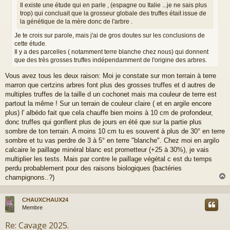
Il existe une étude qui en parle , (espagne ou Italie ...je ne sais plus
e
trop) qui concluait que la grosseur globale des truffes était issue de
la génétique de la mère donc de l'arbre .
Je te crois sur parole, mais j'ai de gros doutes sur les conclusions de
cette étude.
Il y a des parcelles ( notamment terre blanche chez nous) qui donnent
que des très grosses truffes indépendamment de l'origine des arbres.
Vous avez tous les deux raison: Moi je constate sur mon terrain à terre
marron que certzins arbres font plus des grosses truffes et d autres de
multiples truffes de la taille d un cochonet mais ma couleur de terre est
partout la même ! Sur un terrain de couleur claire ( et en argile encore
plus) l' albédo fait que cela chauffe bien moins à 10 cm de profondeur,
donc truffes qui gonflent plus de jours en été que sur la partie plus
sombre de ton terrain. A moins 10 cm tu es souvent à plus de 30° en terre
sombre et tu vas perdre de 3 à 5° en terre "blanche". Chez moi en argilo
calcaire le paillage minéral blanc est prometteur (+25 à 30%), je vais
multiplier les tests. Mais par contre le paillage végétal c est du temps
perdu probablement pour des raisons biologiques (bactéries
champignons..?)
CHAUXCHAUX24
t
Membre
Re: Cavage 2025.