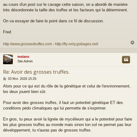
a
au cours d'un post sur le cavage cette saison, on a abordé de manière
g
très désordonnée la taille des truffes et les facteurs qui la déterminent.
e
On va essayer de faire le point dans ce fil de discussion.
Fred
http://www.grossestruffes.com
-
http://fly-only.gobages.net/
melano
t
Site Admin
Re: Avoir des grosses truffes.
M
03 févr. 2026 15:25
e
Alors pour ce qui est du rôle de la génétique et celui de l'environnement,
s
les deux jouent bien sûr.
s
a
g
Pour avoir des grosses truffes, il faut un potentiel génétique ET des
e
conditions pédo climatiques qui lui permette de s'exprimer.
En gros, tu peux avoir la lignée de mycélieum qui a le potentiel pour faire
les plus grosses truffes au monde mais sinon ton sol ne permet pas leur
développement, tu n'auras pas de grosses truffes.