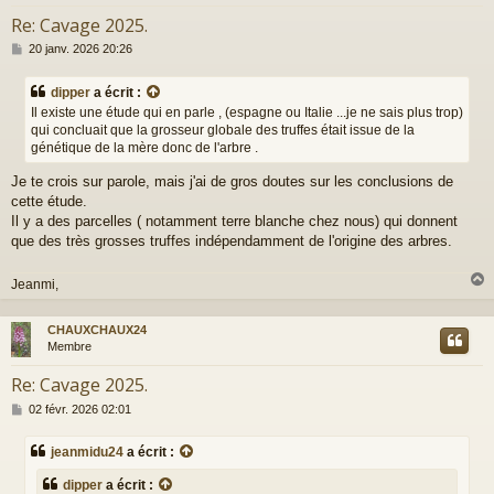
Re: Cavage 2025.
M
20 janv. 2026 20:26
e
s
dipper
a écrit :
s
Il existe une étude qui en parle , (espagne ou Italie ...je ne sais plus trop)
a
qui concluait que la grosseur globale des truffes était issue de la
g
génétique de la mère donc de l'arbre .
e
Je te crois sur parole, mais j'ai de gros doutes sur les conclusions de
cette étude.
Il y a des parcelles ( notamment terre blanche chez nous) qui donnent
que des très grosses truffes indépendamment de l'origine des arbres.
Jeanmi,
CHAUXCHAUX24
t
Membre
Re: Cavage 2025.
M
02 févr. 2026 02:01
e
s
jeanmidu24
a écrit :
s
a
dipper
a écrit :
g