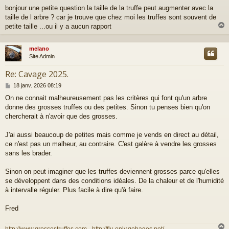
e
bonjour une petite question la taille de la truffe peut augmenter avec la
s
taille de l arbre ? car je trouve que chez moi les truffes sont souvent de
s
a
petite taille ...ou il y a aucun rapport
g
e
melano
t
Site Admin
Re: Cavage 2025.
M
18 janv. 2026 08:19
e
On ne connait malheureusement pas les critères qui font qu'un arbre
s
donne des grosses truffes ou des petites. Sinon tu penses bien qu'on
s
a
chercherait à n'avoir que des grosses.
g
e
J'ai aussi beaucoup de petites mais comme je vends en direct au détail,
ce n'est pas un malheur, au contraire. C'est galère à vendre les grosses
sans les brader.
Sinon on peut imaginer que les truffes deviennent grosses parce qu'elles
se développent dans des conditions idéales. De la chaleur et de l'humidité
à intervalle réguler. Plus facile à dire qu'à faire.
Fred
http://www.grossestruffes.com
-
http://fly-only.gobages.net/