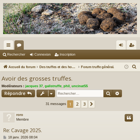
ac
or
on
ns
Rechercher
Connexion
Inscription
co
u
ne
cri
R
Accueil du forum
Des truffes et des hommes.
Forum truffe général.
ur
m
xi
pti
e
Avoir des grosses truffes.
c
ci
s
on
on
Modérateurs :
jacques 37
,
galistruffe
,
phil
,
uncinat55
h
s
Rechercher
Recherch
Répondre
e
r
2
3
1
Suivant
31 messages
c
roro
h
Membre
e
r
Re: Cavage 2025.
M
18 janv. 2026 08:04