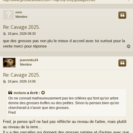
roro
t
Membre
Re: Cavage 2025.
M
18 janv. 2026 08:33
e
que des grosses pas non plu le mieux d accord avec toi surtout pour la
s
vente merci pour réponse
s
a
g
e
jeanmidu24
t
Membre
Re: Cavage 2025.
M
18 janv. 2026 14:06
e
s
melano
a écrit :
s
On ne connait malheureusement pas les critères qui font qu'un arbre
a
donne des grosses truffes ou des petites. Sinon tu penses bien qu'on
g
chercherait à n'avoir que des grosses.
e
Fred
Fred, je pense qu'il ne faut pas réfléchir au niveau de l'arbre, mais plutôt
au niveau de la terre...
Il y a des parcelles qui donnent des grosses patates et d'autres avec que