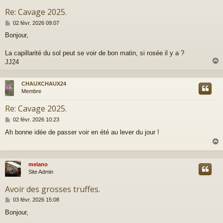
Re: Cavage 2025.
M
02 févr. 2026 09:07
e
Bonjour,
s
s
a
La capillarité du sol peut se voir de bon matin, si rosée il y a ?
g
JJ24
e
CHAUXCHAUX24
t
Membre
Re: Cavage 2025.
M
02 févr. 2026 10:23
e
Ah bonne idée de passer voir en été au lever du jour !
s
s
a
g
e
melano
t
Site Admin
Avoir des grosses truffes.
M
03 févr. 2026 15:08
e
Bonjour,
s
s