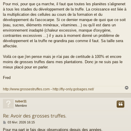
Pour moi, pour que ça marche, il faut que toutes les planètes s'alignenet
à tous les stades du développement de la truffe. La croissance est liée à
la multiplication des cellules au cours de la formation et du
développement du l'ascocarpe. Si ce dernier manque de quoi que ce soit
(eau, sucres, éléments minéraux, vitamines...) ou qu'il est dans un
environnement inadapté (chaleur excessive, manque d'oxygène,
contraintes excessives ...) il y aura à moment donné un problème de
développement et la truffe ne grandira pas comme il faut. Sa taille sera
affectée.
Voilà ce que j'en pense mais je n'ai pas de certitude à 100% et encore
moins de grosses truffes dans mes plantations. Donc je ne suis pas le
mieux placé pour en parler.
Fred
http://www.grossestruffes.com
-
http://fly-only.gobages.net/
tuber11
t
Membre
Re: Avoir des grosses truffes.
M
03 févr. 2026 16:15
e
Pour ma part je fais deux observations depuis des années.
s