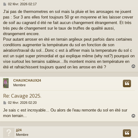
M
02 févr. 2026 02:17
e
J'ai pas de thermometres en sol mais la pluie et les arrosages ne jouent
s
pas : Sur 3 ans elles font toujours 50 gr en moyenne et les laisser crever
s
a
de soif au cagnard d été ne fait aucun changement étrangement. Et très
g
très peu de changement sur le taux de truffes de qualité aussi,
e
étrangement encore.
Pour autant arroser en été en terrain argileux peut parfois dans certaines
conditions augmenter la température du sol en fonction de son
aération/travail du sol...Donc c est à affiner mais la temperature du sol c
est un sujet super primordial et qui explique même (why not?) pourquoi on
vise surtout les terrains sableux...Ils montent moins en température en
été et rafraichissent toujours quand on les arrose en été ?
CHAUXCHAUX24
t
Membre
Re: Cavage 2025.
M
02 févr. 2026 02:20
e
Je sais c est incroyable... Ou alors de l'eau remonte du sol en été sur
s
mon terrain...
s
a
g
e
jj24
t
Membre