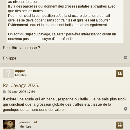
au niveau de la terre...
Il y a des parcelles qui donnent des grosses patates et d'autres avec
que des petites truffes.
Pour moi, c'est la composition et/ou la structure de la terre qui fait
qu'elles se développent sans contraintes et qu'elles ont a bouffer.
Évidemment l'eau et la chaleur sont indispensables également.
On sort du sujet du cavage, ça serait peut-être intéressant d'ouvrir un
nouveau post pour essayer d'approfondir ...
Peut être la potasse ?
Philippe
dipper
t
Membre
Re: Cavage 2025.
M
20 janv. 2026 17:54
e
Il existe une étude qui en parle , (espagne ou Italie ...je ne sais plus trop)
s
qui concluait que la grosseur globale des truffes était issue de la
s
a
génétique de la mère donc de l'arbre .
g
e
jeanmidu24
t
Membre