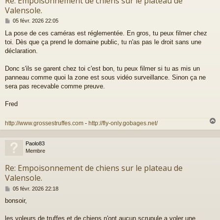
Re: Empoisonnement de chiens sur le plateau de
Valensole.
M
05 févr. 2026 22:05
e
La pose de ces caméras est réglementée. En gros, tu peux filmer chez
s
toi. Dès que ça prend le domaine public, tu n'as pas le droit sans une
s
a
déclaration.
g
e
Donc s'ils se garent chez toi c'est bon, tu peux filmer si tu as mis un
panneau comme quoi la zone est sous vidéo surveillance. Sinon ça ne
sera pas recevable comme preuve.
Fred
http://www.grossestruffes.com
-
http://fly-only.gobages.net/
Paolo83
t
Membre
Re: Empoisonnement de chiens sur le plateau de
Valensole.
M
05 févr. 2026 22:18
e
bonsoir,
s
s
a
les voleurs de truffes et de chiens n'ont aucun scrupule a voler une