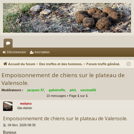
or
Déconnexion
Inscription
u
Accueil du forum
Des truffes et des hommes.
Forum truffe général.
m
Empoisonnement de chiens sur le plateau de
s
Valensole.
Modérateurs :
jacques 37
,
galistruffe
,
phil
,
uncinat55
10 messages • Page
1
sur
1
melano
Site Admin
Empoisonnement de chiens sur le plateau de Valensole.
M
04 févr. 2026 08:35
e
Bonjour,
s