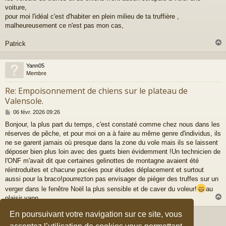
g
voiture,
e
pour moi l'idéal c'est d'habiter en plein milieu de ta truffière ,
malheureusement ce n'est pas mon cas,
Patrick
Yann05
t
Membre
Re: Empoisonnement de chiens sur le plateau de
Valensole.
M
06 févr. 2026 09:26
e
Bonjour, la plus part du temps, c'est constaté comme chez nous dans les
s
réserves de pêche, et pour moi on a à faire au même genre d'individus, ils
s
a
ne se garent jamais où presque dans la zone du vole mais ils se laissent
g
déposer bien plus loin avec des guets bien évidemment !Un technicien de
e
l'ONF m'avait dit que certaines gelinottes de montagne avaient été
réintroduites et chacune pucées pour études déplacement et surtout
aussi pour la braco!pourrezton pas envisager de piéger des truffes sur un
verger dans le fenêtre Noël la plus sensible et de caver du voleur!
au
plaisir yann
En poursuivant votre navigation sur ce site, vous
10 messages • Page
1
sur
1
t