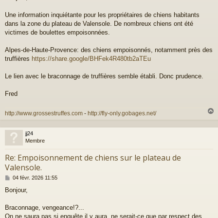
s
a
Une information inquiétante pour les propriétaires de chiens habitants
g
dans la zone du plateau de Valensole. De nombreux chiens ont été
e
victimes de boulettes empoisonnées.
Alpes-de-Haute-Provence: des chiens empoisonnés, notamment près des
truffières
https://share.google/BHFek4R480tb2aTEu
Le lien avec le braconnage de truffières semble établi. Donc prudence.
Fred
http://www.grossestruffes.com
-
http://fly-only.gobages.net/
jj24
t
Membre
Re: Empoisonnement de chiens sur le plateau de
Valensole.
M
04 févr. 2026 11:55
e
Bonjour,
s
s
a
Braconnage, vengeance!?...
g
On ne saura pas si enquête il y aura, ne serait-ce que par respect des