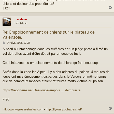
e
chiens et douleur des propriétaires!
JJ24
melano
t
Site Admin
Re: Empoisonnement de chiens sur le plateau de
Valensole.
M
04 févr. 2026 12:35
e
À priori oui braconnage dans les truffières car un piège photo a filmé un
s
vol de truffes avant d'être détruit par un coup de fusil.
s
a
g
Combiné avec les empoisonnements de chiens ça fait beaucoup.
e
Après dans la zone les Alpes, il y a des adeptes du poison. 4 meutes de
loups ont mystérieusement disparues dans le Vercors en même temps
que de nombreux rapaces étaient retrouvés morts victime du poison.
https://reporterre.net/Des-loups-empois ... d-impunite
Fred
http://www.grossestruffes.com
-
http://fly-only.gobages.net/