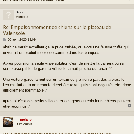
Giono
t
Membre
Re: Empoisonnement de chiens sur le plateau de
Valensole.
M
05 févr. 2026 19:09
e
ahah ca serait excellent ça la puce truffée, ou alors une fausse truffe qui
s
enverrait un produit indélébile comme dans les banques.
s
a
g
Apres pour moi la seule vraie solution c'est de mettre la camera ou ils
e
sont susceptible de garer le véhicule la nuit proche du terrain ?
Une voiture garée la nuit sur un terrain ou y a rien a part des arbres, le
lien est fait et la on remonte direct à eux vu qu'ils sont cagoulés etc, donc
difficilement identifiable ?
apres si c'est des petits villages et des gens du coin leurs chiens peuvent
etre reconnus ?
melano
t
Site Admin