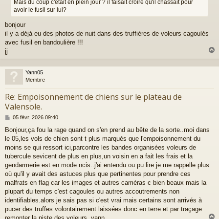
Mais du coup c'était en plein jour ? il faisait croire qu'il chassait pour
avoir le fusil sur lui?
bonjour
il y a déjà eu des photos de nuit dans des truffières de voleurs cagoulés
avec fusil en bandoulière !!!
jj
Yann05
t
Membre
Re: Empoisonnement de chiens sur le plateau de
Valensole.
M
05 févr. 2026 09:40
e
Bonjour,ça fou la rage quand on s'en prend au bête de la sorte..moi dans
s
le 05,les vols de chien sont t plus marqués que l'empoisonnement du
s
a
moins se qui ressort ici,parcontre les bandes organisées voleurs de
g
tubercule sevicent de plus en plus,un voisin en a fait les frais et la
e
gendarmerie est en mode ncis..j'ai entendu ou pu lire je me rappelle plus
où qu'il y avait des astuces plus que pertinentes pour prendre ces
malfrats en flag car les images et autres caméras c bien beaux mais la
plupart du temps c'est cagoules ou autres accoutrements non
identifiables.alors je sais pas si c'est vrai mais certains sont arrivés à
pucer des truffes volontairement laissées donc en terre et par traçage
remonter la piste des voleurs..yann