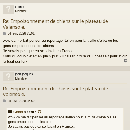
Giono
t
Membre
Re: Empoisonnement de chiens sur le plateau de
Valensole.
M
04 févr. 2026 23:01
e
wow ca me fait penser au reportage italien pour la truffe d'alba ou les
s
gens empoisonnent les chiens.
s
a
Je savais pas que ca se faisait en France..
g
Mais du coup c'était en plein jour ? il faisait croire qu'il chassait pour avoir
e
le fusil sur lui?
jean-jacques
t
Membre
Re: Empoisonnement de chiens sur le plateau de
Valensole.
M
05 févr. 2026 05:52
e
s
Giono
a écrit :
s
wow ca me fait penser au reportage italien pour la truffe d'alba ou les
a
gens empoisonnent les chiens.
g
Je savais pas que ca se faisait en France..
e