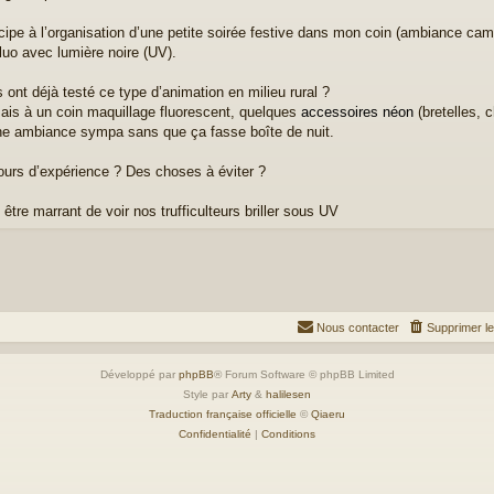
icipe à l’organisation d’une petite soirée festive dans mon coin (ambiance cam
luo avec lumière noire (UV).
s ont déjà testé ce type d’animation en milieu rural ?
ais à un coin maquillage fluorescent, quelques
accessoires néon
(bretelles, 
ne ambiance sympa sans que ça fasse boîte de nuit.
ours d’expérience ? Des choses à éviter ?
être marrant de voir nos trufficulteurs briller sous UV
Nous contacter
Supprimer l
Développé par
phpBB
® Forum Software © phpBB Limited
Style par
Arty
&
halilesen
Traduction française officielle
©
Qiaeru
Confidentialité
|
Conditions