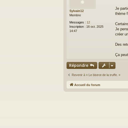
s
a
Je part
Sylvain12
g
thème f
Membre
e
Messages :
12
Certain
Inscription :
16 oct. 2025
Je pens
14:47
créer u
Des ret
Ça peut 
Répondre
Revenir à « Le bistrot de la truffe. »
Accueil du forum