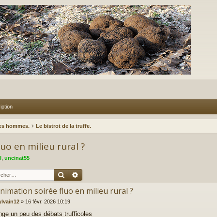
iption
des hommes.
Le bistrot de la truffe.
uo en milieu rural ?
l
,
uncinat55
Rechercher
Recherche avancée
nimation soirée fluo en milieu rural ?
ylvain12
»
16 févr. 2026 10:19
ge un peu des débats trufficoles