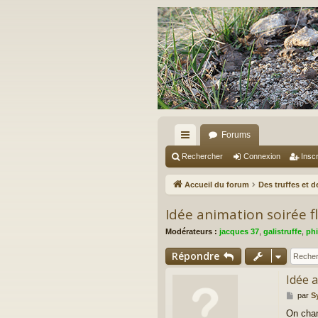
Forums
ac
Rechercher
Connexion
Inscr
co
Accueil du forum
Des truffes et 
ur
Idée animation soirée fl
ci
Modérateurs :
jacques 37
,
galistruffe
,
phi
s
Répondre
Idée a
M
par
S
e
On chan
s