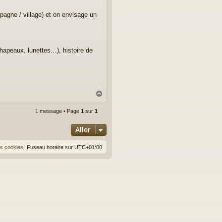
pagne / village) et on envisage un
chapeaux, lunettes…), histoire de
H
a
u
1 message • Page
1
sur
1
t
Aller
es cookies
Fuseau horaire sur
UTC+01:00