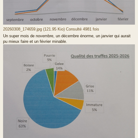
20260308_174659.jpg (121.95 Kio) Consulté 4981 fois
Un super mois de novembre, un décembre énorme, un janvier qui aurait
pu mieux faire et un février minable.