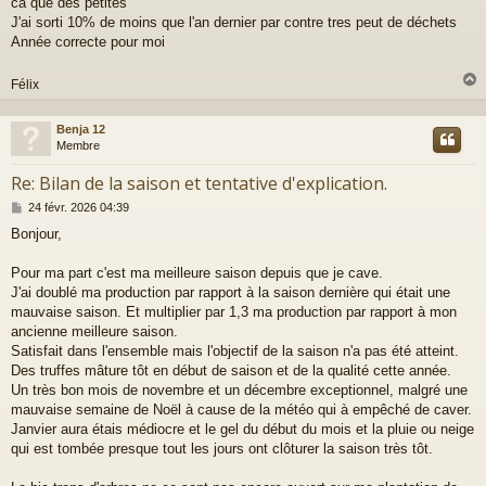
ca que des petites
e
J'ai sorti 10% de moins que l'an dernier par contre tres peut de déchets
Année correcte pour moi
Félix
Benja 12
t
Membre
Re: Bilan de la saison et tentative d'explication.
M
24 févr. 2026 04:39
e
Bonjour,
s
s
a
Pour ma part c'est ma meilleure saison depuis que je cave.
g
J'ai doublé ma production par rapport à la saison dernière qui était une
e
mauvaise saison. Et multiplier par 1,3 ma production par rapport à mon
ancienne meilleure saison.
Satisfait dans l'ensemble mais l'objectif de la saison n'a pas été atteint.
Des truffes mâture tôt en début de saison et de la qualité cette année.
Un très bon mois de novembre et un décembre exceptionnel, malgré une
mauvaise semaine de Noël à cause de la météo qui à empêché de caver.
Janvier aura étais médiocre et le gel du début du mois et la pluie ou neige
qui est tombée presque tout les jours ont clôturer la saison très tôt.