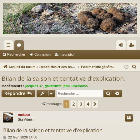
ac
or
on
ns
Rechercher
Connexion
Inscription
co
u
ne
cri
R
Accueil du forum
Des truffes et des hommes.
Forum truffe général.
ur
m
xi
pti
e
Bilan de la saison et tentative d'explication.
c
ci
s
on
on
Modérateurs :
jacques 37
,
galistruffe
,
phil
,
uncinat55
h
s
Rechercher
Recherch
Répondre
e
r
2
3
4
1
Suivant
47 messages
c
melano
h
Site Admin
e
r
Bilan de la saison et tentative d'explication.
M
22 févr. 2026 14:50