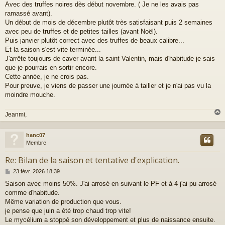
Avec des truffes noires dès début novembre. ( Je ne les avais pas
s
a
ramassé avant).
g
Un début de mois de décembre plutôt très satisfaisant puis 2 semaines
e
avec peu de truffes et de petites tailles (avant Noël).
Puis janvier plutôt correct avec des truffes de beaux calibre...
Et la saison s'est vite terminée...
J'arrête toujours de caver avant la saint Valentin, mais d'habitude je sais
que je pourrais en sortir encore.
Cette année, je ne crois pas.
Pour preuve, je viens de passer une journée à tailler et je n'ai pas vu la
moindre mouche.
Jeanmi,
hanc07
t
Membre
Re: Bilan de la saison et tentative d'explication.
M
23 févr. 2026 18:39
e
Saison avec moins 50%. J'ai arrosé en suivant le PF et à 4 j'ai pu arrosé
s
comme d'habitude.
s
a
Même variation de production que vous.
g
je pense que juin a été trop chaud trop vite!
e
Le mycélium a stoppé son développement et plus de naissance ensuite.