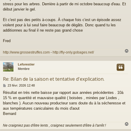
stress pour les arbres. Derrière à partir de mi octobre beaucoup d'eau. Et
s
a
début janvier le gel.
g
e
Et c'est pas des petits à-coups. À chaque fois c'est un épisode assez
violent pour à lui seul faire beaucoup de dégâts. Donc quand tu les
additionnes au final il ne reste pas grand chose
Fred
http://www.grossestruffes.com
-
http://fly-only.gobages.net/
Leforestier
t
Membre
Re: Bilan de la saison et tentative d'explication.
M
23 févr. 2026 12:48
e
Résultat en très nette baisse par rapport aux années précédentes . 10à
s
15 % en quantité et mauvaise qualité ( boisées , minées par Liodes ,
s
a
blanches ). Aucun nouveau producteur sans doute du à la sécheresse et
g
aux températures caniculaires du mois d'aout
e
Bernard
Ne craigniez pas d'être lents , craignez seulement d'être à l'arrêt !