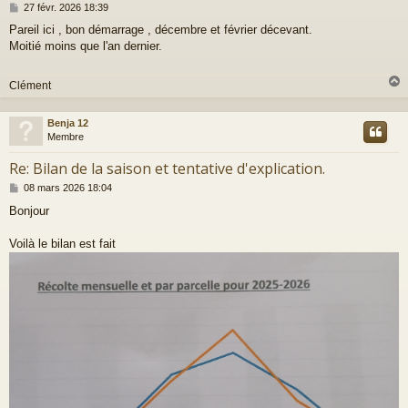
M
27 févr. 2026 18:39
e
Pareil ici , bon démarrage , décembre et février décevant.
s
Moitié moins que l'an dernier.
s
a
g
Clément
e
Benja 12
t
Membre
Re: Bilan de la saison et tentative d'explication.
M
08 mars 2026 18:04
e
Bonjour
s
s
a
Voilà le bilan est fait
g
e