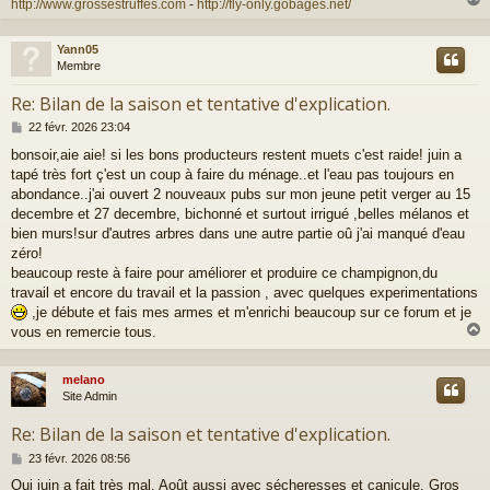
http://www.grossestruffes.com
-
http://fly-only.gobages.net/
Yann05
t
Membre
Re: Bilan de la saison et tentative d'explication.
M
22 févr. 2026 23:04
e
bonsoir,aie aie! si les bons producteurs restent muets c'est raide! juin a
s
tapé très fort ç'est un coup à faire du ménage..et l'eau pas toujours en
s
a
abondance..j'ai ouvert 2 nouveaux pubs sur mon jeune petit verger au 15
g
decembre et 27 decembre, bichonné et surtout irrigué ,belles mélanos et
e
bien murs!sur d'autres arbres dans une autre partie oû j'ai manqué d'eau
zéro!
beaucoup reste à faire pour améliorer et produire ce champignon,du
travail et encore du travail et la passion , avec quelques experimentations
,je débute et fais mes armes et m'enrichi beaucoup sur ce forum et je
vous en remercie tous.
melano
t
Site Admin
Re: Bilan de la saison et tentative d'explication.
M
23 févr. 2026 08:56
e
Oui juin a fait très mal. Août aussi avec sécheresses et canicule. Gros
s