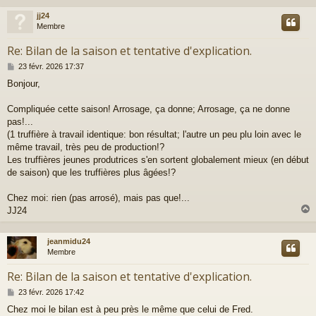
jj24
t
Membre
Re: Bilan de la saison et tentative d'explication.
M
23 févr. 2026 17:37
e
Bonjour,
s
s
a
Compliquée cette saison! Arrosage, ça donne; Arrosage, ça ne donne
g
pas!...
e
(1 truffière à travail identique: bon résultat; l'autre un peu plu loin avec le
même travail, très peu de production!?
Les truffières jeunes produtrices s'en sortent globalement mieux (en début
de saison) que les truffières plus âgées!?
Chez moi: rien (pas arrosé), mais pas que!...
JJ24
jeanmidu24
t
Membre
Re: Bilan de la saison et tentative d'explication.
M
23 févr. 2026 17:42
e
Chez moi le bilan est à peu près le même que celui de Fred.
s