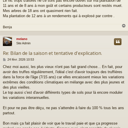
Le hic trops d'arbres ne ce sont pas encore ouvert sur ma plantation de
11 ans et de 8 ans à mon goût et certains producteurs sont restés muet.
Mes arbres de 18 ans ont quasiment rien fait.
Ma plantation de 12 ans à un rendements qui à explosé par contre .
Benja
melano
t
Site Admin
Re: Bilan de la saison et tentative d'explication.
M
24 févr. 2026 10:53
e
Chez moi aussi, les plus vieux n'ont pas fait grand chose... En fait, pour
s
avoir des truffes régulièrement, l'idéal c'est d'avoir toujours des truffières
s
a
dans la force de l'âge (7/15 ans) car elles encaissent mieux les variations
g
extrêmes des conditions climatiques en mélange avec des plus jeunes et
e
des plus vieilles.
Le top aussi c'est d'avoir différents types de sols pour là encore moduler
les variations interannuelles.
Et pour ne pas être déçu, ne pas s'attendre à faire du 100 % tous les ans
partout.
Bon mais ça fait plaisir de voir que le travail paie et que ça progresse