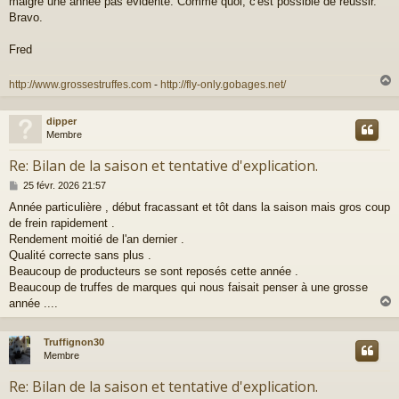
malgré une année pas évidente. Comme quoi, c'est possible de réussir.
Bravo.
Fred
http://www.grossestruffes.com
-
http://fly-only.gobages.net/
dipper
t
Membre
Re: Bilan de la saison et tentative d'explication.
M
25 févr. 2026 21:57
e
Année particulière , début fracassant et tôt dans la saison mais gros coup
s
de frein rapidement .
s
a
Rendement moitié de l'an dernier .
g
Qualité correcte sans plus .
e
Beaucoup de producteurs se sont reposés cette année .
Beaucoup de truffes de marques qui nous faisait penser à une grosse
année ....
Truffignon30
t
Membre
Re: Bilan de la saison et tentative d'explication.