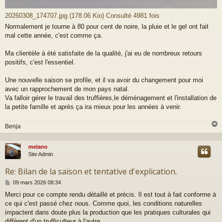
20260308_174707.jpg (178.06 Kio) Consulté 4981 fois
Normalement je tourne à 80 pour cent de noire, la pluie et le gel ont fait
mal cette année, c'est comme ça.
Ma clientèle à été satisfaite de la qualité, j'ai eu de nombreux retours
positifs, c'est l'essentiel.
Une nouvelle saison se profile, et il va avoir du changement pour moi
avec un rapprochement de mon pays natal.
Va falloir gérer le travail des truffières,le déménagement et l'installation de
la petite famille et après ça ira mieux pour les années à venir.
Benja
melano
t
Site Admin
Re: Bilan de la saison et tentative d'explication.
M
09 mars 2026 08:34
e
Merci pour ce compte rendu détaillé et précis. Il est tout à fait conforme à
s
ce qui c'est passé chez nous. Comme quoi, les conditions naturelles
s
a
impactent dans doute plus la production que les pratiques culturales qui
g
diffèrent d'un trufficulteur à l'autre.