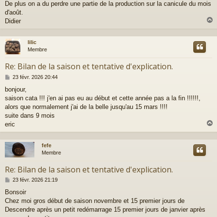
De plus on a du perdre une partie de la production sur la canicule du mois
d'août.
Didier
lilic
t
Membre
Re: Bilan de la saison et tentative d'explication.
M
23 févr. 2026 20:44
e
bonjour,
s
saison cata !!! j'en ai pas eu au début et cette année pas a la fin !!!!!!,
s
a
alors que normalement j'ai de la belle jusqu'au 15 mars !!!!
g
suite dans 9 mois
e
eric
fefe
t
Membre
Re: Bilan de la saison et tentative d'explication.
M
23 févr. 2026 21:19
e
Bonsoir
s
Chez moi gros début de saison novembre et 15 premier jours de
s
a
Descendre après un petit redémarrage 15 premier jours de janvier après
g