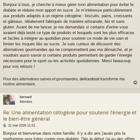
e
Bonjour à tous, je cherche à mieux gérer mon alimentation pour éviter le
s
diabète et réduire mon apport en sucre. Je m’intéresse particulièrement
s
a
aux produits adaptés à un régime cétogène : biscuits, pains, croissants
g
et gâteaux, idéalement fabriqués de manière artisanale, bio et sans
e
gluten. Avant de me lancer, je me demandais si certains d’entre vous
avaient déjà testé ce type de produits et lesquels sont les plus efficaces
et faciles à intégrer au quotidien pour soutenir ce mode de vie sain et
limiter les risques liés au sucre. Je suis curieux de découvrir des
alternatives gourmandes qui ne compromettent pas ma démarche, et je
voudrais aussi savoir si certains produits permettent de garder l’énergie
nécessaire pour le sport ou les activités quotidiennes. Merci beaucoup
pour vos retours !
Pour des alternatives saines et gourmandes,
delicesfood
transforme ma
routine alimentaire.
bernard
t
Membre
Re: Une alimentation cétogène pour soutenir l’énergie et
le bien-être général
M
11 mai 2026 11:51
e
Bonjour et bienvenue dans notre famille. Il y a dix ans j'avais pris la
s
metformine pour lutter contre mon diabète. Dès le début j'ai eu des effets
s