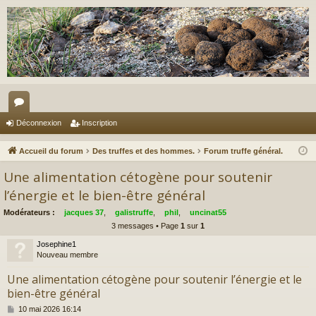
or
Déconnexion
Inscription
u
Accueil du forum
Des truffes et des hommes.
Forum truffe général.
m
Une alimentation cétogène pour soutenir
s
l’énergie et le bien-être général
Modérateurs :
jacques 37
,
galistruffe
,
phil
,
uncinat55
3 messages • Page
1
sur
1
Josephine1
Nouveau membre
Une alimentation cétogène pour soutenir l’énergie et le
bien-être général
M
10 mai 2026 16:14