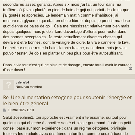
a
secondaires assez gênants. Après six mois j'ai fait un tour dans ma
g
truffière où j'avais planté un pied de baie de goji qui portait des fruits que
e
j'ai goutés et appréciés. Le lendemain matin comme d'habitude j'ai
mesuré ma glycémie qui était en chute libre et depuis je prends ma dose
quotidienne de baies de goji. Cela me réussissait relativement bien mais
depuis quelques mois je dois faire davantage d'efforts pour rester dans
des normes acceptables. Je teste actuellement diverses choses qui
devraient être bonnes, dont le vinaigre de cidre, la vraie cannelle, le kiwi.
Le meilleur espoir reste la baie d'aronia fraiche, dans deux mois je vais
pouvoir tester. Je dois en planter un peu plus pour être autosuffisant.
Dans la vie tout n'est qu'une histoire de dosage , encore faut-il avoir le courage
d'oser doser !
valerie54
t
Nouveau membre
Re: Une alimentation cétogène pour soutenir l’énergie et
le bien-être général
M
19 mai 2026 11:01
e
Salut Josephine1, ton approche est vraiment intéressante, surtout pour
s
quelqu’un qui cherche à concilier santé et plaisir gourmand. Juste un petit
s
a
conseil basé sur mon expérience : dans un régime cétogène, privilégie
g
toujours les produits avec des fibres naturelles, comme ceux à base de