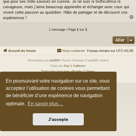
a
que pour ses mille saveurs en cuisine. Je ne suis ni trufficultrice ni
g
cavageuse, mais j’aime beaucoup apprendre et échanger avec ceux qui
e
vivent cette passion au quotidien. Hâte de partager et de découvrir vos
expériences !
1 message • Page
1
sur
1
t
Aller
Accueil du forum
Nous contacter
Fuseau horaire sur
UTC+01:00
Développé par
phpBB
® Forum Software © phpBB Limited
Style par
Arty
&
halilesen
Traduction française officielle
©
Qiaeru
Confidentialité
|
Conditions
En poursuivant votre navigation sur ce site, vous
acceptez l’utilisation de cookies vous permettant
de bénéficier d’une expérience de navigation
optimale.
En savoir plus…
J’accepte