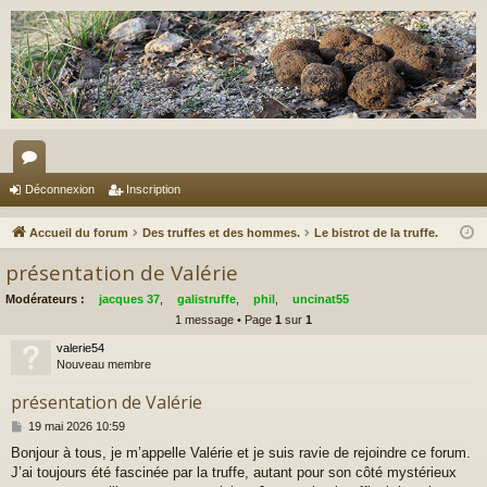
or
Déconnexion
Inscription
u
Accueil du forum
Des truffes et des hommes.
Le bistrot de la truffe.
m
présentation de Valérie
s
Modérateurs :
jacques 37
,
galistruffe
,
phil
,
uncinat55
1 message • Page
1
sur
1
valerie54
Nouveau membre
présentation de Valérie
M
19 mai 2026 10:59
e
Bonjour à tous, je m’appelle Valérie et je suis ravie de rejoindre ce forum.
s
J’ai toujours été fascinée par la truffe, autant pour son côté mystérieux
s